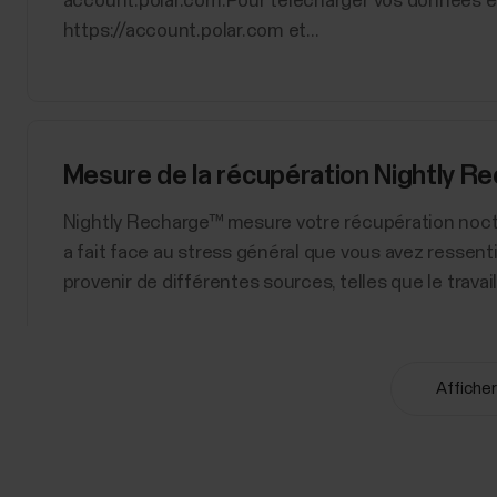
account.polar.com.Pour télécharger vos données en
https://account.polar.com et...
Mesure de la récupération Nightly R
​Nightly Recharge™ mesure votre récupération noct
a fait face au stress général que vous avez ressent
provenir de différentes sources, telles que le travail, 
Afficher
Training Load Pro
Lorsque vous vous entraînez, les différents systèm