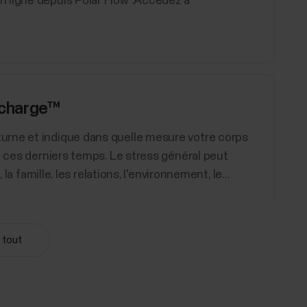
 ligne depuis Polar Flow :Accédez à
echarge™
urne et indique dans quelle mesure votre corps
i ces derniers temps. Le stress général peut
la famille, les relations, l'environnement, le...
 tout
es de votre corps sont mis à rude épreuve.