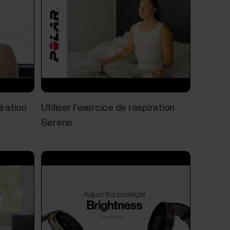
™
 la durée et la qualité de votre sommeil, et
celui-ci. Elle regroupe le temps de sommeil et
valeur claire : le score du sommeil. Le score du
iration
Utiliser l'exercice de respiration
Serene
 compatibles
tifs Polar fonctionnent avec la plupart des
 la suivante :Dispositifs mobiles iOS dotés
ndroid dotés de la fonctionnalité Bluetooth 4.0