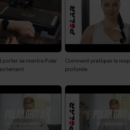
Suivi du sommeil Sleep Plus Stages
​La fonction Sleep Plus Stages suit automatiquement
vous indique le temps passé dans chaque phase de 
les éléments évaluant la qualité du sommeil en une 
sommeil...
porter sa montre Polar
Comment pratiquer la resp
rectement
profonde
Application Polar Flow et dispositifs
Dispositifs Polar et plateformes mobilesLes disposi
smartphones modernes. La configuration requise est
d'iOS version 17 ou ultérieureDispositifs mobiles A
et...