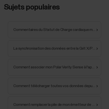
Sujets populaires
Commentaires du Statut de Charge cardiaque mis à jour dans l'application Flow et le service Web
La synchronisation des données entre la Grit X/Pacer/Street X/Vantage et l'application Polar Flow...
Comment associer mon Polar Verity Sense à l'application Polar Flow ?
Comment télécharger toutes vos données depuis l'écosystème Polar ?
Comment remplacer la pile de mon émetteur de fréquence cardiaque ?