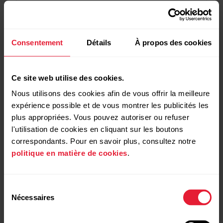
2026-07-06
Polar Flow app version 7.36.2 for Android
Consentement
Détails
À propos des cookies
2026-06-29
Ce site web utilise des cookies.
Polar Loop - 6.1.19 firmware update
Nous utilisons des cookies afin de vous offrir la meilleure
expérience possible et de vous montrer les publicités les
2026-06-25
plus appropriées. Vous pouvez autoriser ou refuser
Polar Flow app version 7.36.1 for Android
l'utilisation de cookies en cliquant sur les boutons
correspondants. Pour en savoir plus, consultez notre
politique en matière de cookies
.
2026-06-17
Polar Flow app version 7.36.1 for iOS
Sélection
Nécessaires
2026-06-09
du
Polar Flow app version 7.36.0 for Android –
consentement
Trimming training sessions