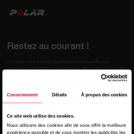
Restez au courant !
Inscrivez-vous à notre newsletter bimensuelle pour
recevoir nos actualités directement dans votre boîte mail.
Consentement
Détails
À propos des cookies
Ce site web utilise des cookies.
Nous utilisons des cookies afin de vous offrir la meilleure
En cliquant sur « Je m'abonne », vous acceptez de recevoir
des e-mails de Polar et confirmez avoir lu notre
Déclaration
expérience possible et de vous montrer les publicités les