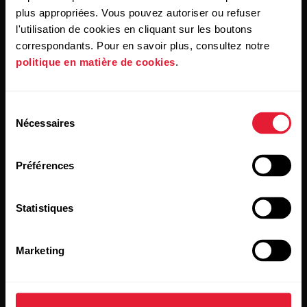
de confidentialité.
plus appropriées. Vous pouvez autoriser ou refuser
l'utilisation de cookies en cliquant sur les boutons
correspondants. Pour en savoir plus, consultez notre
Produits
À propos de Polar
politique en matière de cookies
.
Montres
À propos de nous
Sélection
Nécessaires
Capteurs
Science
du
consentement
Accessoires
Polar for Business
Préférences
Recrutement
Blog
Statistiques
Media Room
Marketing
Mises à jour du logiciel