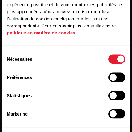
expérience possible et de vous montrer les publicités les
En cliquant sur « Je m'abonne », vous acceptez de recevoir
des e-mails de Polar et confirmez avoir lu notre
Déclaration
plus appropriées. Vous pouvez autoriser ou refuser
de confidentialité.
l'utilisation de cookies en cliquant sur les boutons
correspondants. Pour en savoir plus, consultez notre
politique en matière de cookies
.
Produits
À propos de Polar
Sélection
Montres
À propos de nous
Nécessaires
du
Capteurs
Science
consentement
Accessoires
Polar for Business
Préférences
Recrutement
Statistiques
Blog
Media Room
Marketing
Mises à jour du logiciel