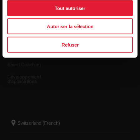
Tout autoriser
Applis et Services
Boutique en ligne
Autoriser la sélection
Polar Flow
Conditions de retour
Refuser
Applications compatibles
FAQ
Smart Coaching
Développement
d'applications