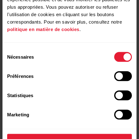
le profil sportif auquel vous souhaitez ajouter la vue
plus appropriées. Vous pouvez autoriser ou refuser
d’entraînement.
l'utilisation de cookies en cliquant sur les boutons
correspondants. Pour en savoir plus, consultez notre
Sélectionnez
Relatifs au dispositif
.
politique en matière de cookies
.
Sélectionnez
Vues d’entraînement > Ajouter
nouveau > Plein écran
, puis sélectionnez
Graphique
Sélection
vitesse/allure
ou
Graphique de puissance
.
Nécessaires
du
Une fois les réglages effectués, cliquez sur
Enregistrer
.
consentement
Pensez à synchroniser les réglages vers votre dispositif
Préférences
Polar.
Statistiques
Marketing