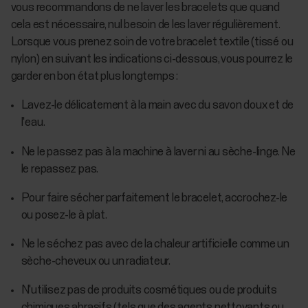
vous recommandons de ne laver les bracelets que quand
cela est nécessaire, nul besoin de les laver régulièrement.
Lorsque vous prenez soin de votre bracelet textile (tissé ou
nylon) en suivant les indications ci-dessous, vous pourrez le
garder en bon état plus longtemps :
Lavez-le délicatement à la main avec du savon doux et de
l'eau.
Ne le passez pas à la machine à laver ni au sèche-linge. Ne
le repassez pas.
Pour faire sécher parfaitement le bracelet, accrochez-le
ou posez-le à plat.
Ne le séchez pas avec de la chaleur artificielle comme un
sèche-cheveux ou un radiateur.
N'utilisez pas de produits cosmétiques ou de produits
chimiques abrasifs (tels que des agents nettoyants ou