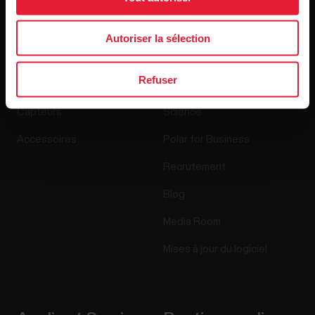
Produits
À propos de Polar
Autoriser la sélection
Refuser
Montres
À propos de nous
Capteurs
Science
Accessoires
Polar for Business
Recrutement
Blog
Media Room
Mises à jour du logiciel