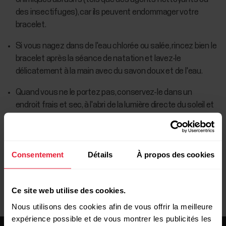
des insectifuges), car ils peuvent endommager votre
bracelet.
Si vous nagez dans de l'eau chlorée ou salée, rincez bien le
bracelet après la séance de natation et lavez-le
délicatement à la main avec du savon doux et de l'eau.
Quand vous ne le portez pas, conservez-le dans un
endroit frais et sec, à l'abri de la lumière directe du soleil et
de sources de chaleur artificielles.
Consentement
Détails
À propos des cookies
Ce site web utilise des cookies.
Nous utilisons des cookies afin de vous offrir la meilleure
expérience possible et de vous montrer les publicités les