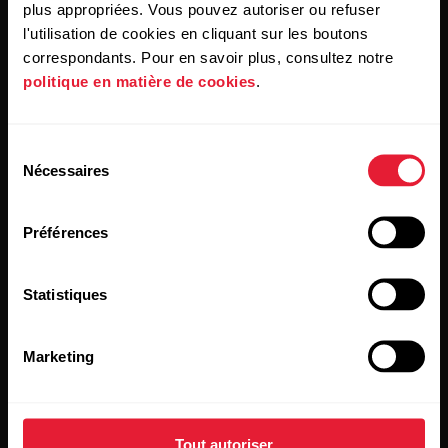
plus appropriées. Vous pouvez autoriser ou refuser
l'utilisation de cookies en cliquant sur les boutons
correspondants. Pour en savoir plus, consultez notre
politique en matière de cookies
.
Restez au courant !
Sélection
Nécessaires
du
Inscrivez-vous à notre newsletter bimensuelle pour
consentement
recevoir nos actualités directement dans votre boîte mail.
Préférences
Statistiques
Marketing
En cliquant sur « Je m'abonne », vous acceptez de recevoir
des e-mails de Polar et confirmez avoir lu notre
Déclaration
de confidentialité.
Tout autoriser