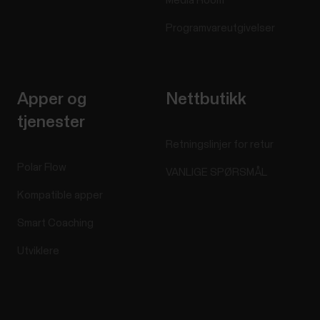
Media Room
Programvareutgivelser
Apper og
Nettbutikk
tjenester
Retningslinjer for retur
Polar Flow
VANLIGE SPØRSMÅL
Kompatible apper
Smart Coaching
Utviklere