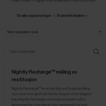
Polar Fitness Program now available in more countries
Se alle oppdateringer
Brukerhåndbøker
Nightly Recharge™ måling av
restitusjon
​​​Nightly Recharge™ er en nattlig restitusjonsmåling
som viser hvor godt du henter deg inn etter dagens
krav. Nightly Recharge-statusen er basert på to
komponenter: hvordan du sov (søvnverdi) og hvor