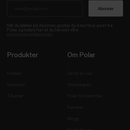
Når du klikker på Abonner, godtar du å motta e-post fra
Polar, og bekrefter at du har lest våre
personvernerklæringen.
Produkter
Om Polar
Klokker
Dette er oss
Sensorer
Vitenskapen
Tilbehør
Polar for bedrifter
Karriere
Blogg