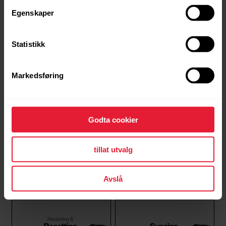
Egenskaper
Polar Support | Choose
Polar Support | FitSpark™
watch face views
Statistikk
Markedsføring
Godta cookier
tillat utvalg
Polar Support | Lock the
Polar Support | Power
screen
save settings
Avslå