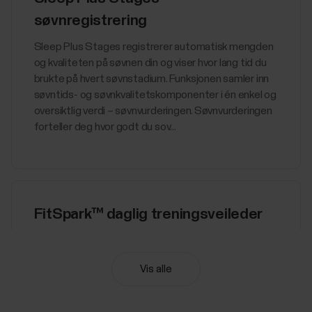
søvnregistrering
​Sleep Plus Stages registrerer automatisk mengden
og kvaliteten på søvnen din og viser hvor lang tid du
brukte på hvert søvnstadium. Funksjonen samler inn
søvntids- og søvnkvalitetskomponenter i én enkel og
oversiktlig verdi – søvnvurderingen. Søvnvurderingen
forteller deg hvor godt du sov...
FitSpark™ daglig treningsveileder
​​FitSpark™ treningsveileder byr på ferdiglagde
daglige treningsopplegg som er tilgjengelige direkte
Vis alle
på klokken din. Treningsoppleggene er satt sammen
for å passe til kondisjonsnivået ditt og
treningshistorikken din, restitusjonsnivået og formen