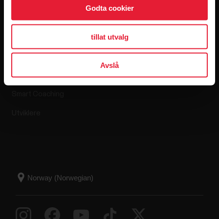
Apper og
Nettbutikk
Godta cookier
tjenester
tillat utvalg
Retningslinjer for retur
Polar Flow
VANLIGE SPØRSMÅL
Avslå
Kompatible apper
Smart Coaching
Utviklere