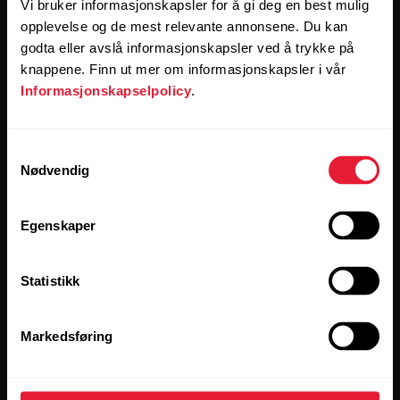
Vi bruker informasjonskapsler for å gi deg en best mulig
opplevelse og de mest relevante annonsene. Du kan
godta eller avslå informasjonskapsler ved å trykke på
Produkter
Om Polar
knappene. Finn ut mer om informasjonskapsler i vår
Informasjonskapselpolicy
.
Klokker
Dette er oss
Samtykkevalg
Sensorer
Vitenskapen
Nødvendig
Tilbehør
Polar for bedrifter
Karriere
Egenskaper
Blogg
Statistikk
Media Room
Programvareutgivelser
Markedsføring