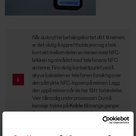
Når du knytter betalingskortet ditt til reimen,
er det viktig å opprettholde jevn og sterk
kontakt mellom delen av reimen med NFC-
brikken og området med telefonens NFC-
antenne. Finn riktig kontaktpunkt ved å
skyve baksiden av telefonen forsiktig over
den påtrykte NFC-logoen på reimen. Legg
den oppå reimen når de har fått forbindelse.
Vær tålmodig under prosessen. Du må
kanskje trykke på
Koble til
mange ganger.
Følg appinstruksjonene. Her kommer noen
tips om å finne riktig sted fra
Fidesmo
.