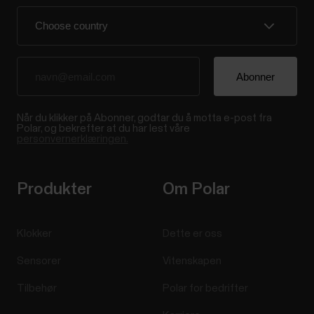
Når du klikker på Abonner, godtar du å motta e-post fra
Polar, og bekrefter at du har lest våre
personvernerklæringen.
Produkter
Om Polar
Klokker
Dette er oss
Sensorer
Vitenskapen
Tilbehør
Polar for bedrifter