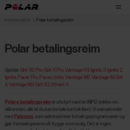
Kundestøtte
Polar betalingsreim
Polar betalingsreim
Gjelder:
Grit X2 Pro
Grit X Pro
Vantage V3
Ignite 3
Ignite 2
Ignite
Pacer Pro
Pacer
Unite
Vantage M2
Vantage M
Grit
X
Vantage M3
Grit X2
Street X
Polars betalingsreim
er utstyrt med en
NFC
-brikke i en
silikonreim, slik at du kan betale kontaktløst. Vi samarbeider
med
Fidesmo
, som administrerer betalingsprogramvaren og
gjør transaksjonene så trygge som mulig. Det er ingen