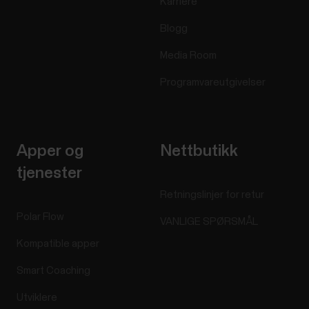
Karriere
Blogg
Media Room
Programvareutgivelser
Apper og
Nettbutikk
tjenester
Retningslinjer for retur
Polar Flow
VANLIGE SPØRSMÅL
Kompatible apper
Smart Coaching
Utviklere