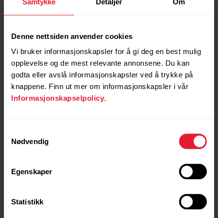
Samtykke
Detaljer
Om
Gå til
fidesmo.com/support
for andre betalingsrelaterte
spørsmål.
Denne nettsiden anvender cookies
Slik betaler du med reimen
Vi bruker informasjonskapsler for å gi deg en best mulig
opplevelse og de mest relevante annonsene. Du kan
Bring toppen av reimen nær en kontaktløs betalingsterminal
godta eller avslå informasjonskapsler ved å trykke på
og hold den i ro til terminalen godtar betalingen.
knappene. Finn ut mer om informasjonskapsler i vår
Informasjonskapselpolicy
.
Ellers kan du bruke reimen akkurat som alle andre
silikonreimer fra Polar.
Samtykkevalg
Nødvendig
For å beskytte betalingene dine mot svindel
begrenser Fidesmo Pay antall transaksjoner
uten PIN-kode eller akkumulert forbruk som
Egenskaper
kan gjøres uten at identiteten din bekreftes.
Dette gjøres på vegne av enkelte banker
Statistikk
som en del av EU-forordningen PSD2. Når du