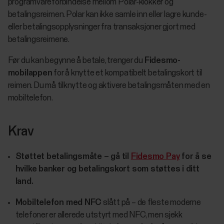
programvareforbindelse mellom Polar-klokker og
betalingsreimen. Polar kan ikke samle inn eller lagre kunde-
eller betalingsopplysninger fra transaksjoner gjort med
betalingsreimene.
Før du kan begynne å betale, trenger du
Fidesmo-
mobilappen
for å knytte et kompatibelt betalingskort til
reimen. Du må tilknytte og aktivere betalingsmåten med en
mobiltelefon.
Krav
Støttet betalingsmåte – gå til
Fidesmo Pay
for å se
hvilke banker og betalingskort som støttes i ditt
land.
Mobiltelefon med NFC
slått på – de fleste moderne
telefoner er allerede utstyrt med NFC, men sjekk