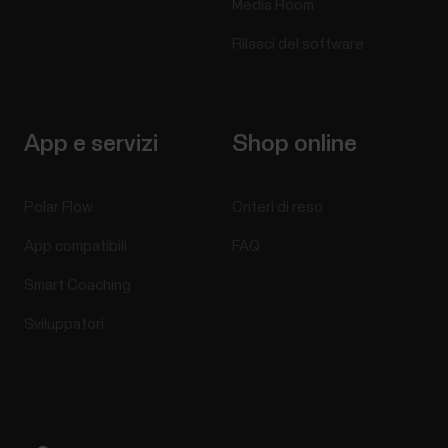
Media Room
stimare la capacità aerobica (cardiovascolare)
durante un breve test a riposo. È una semplice
Rilasci del software
valutazione del livello di forma fisica della durata di 5...
App e servizi
Shop online
Problemi di compatibilità del
Polar Flow
Criteri di reso
telefono Android con prodotti Polar
App compatibili
FAQ
Vi sono molte variazioni nel modo in cui i diversi
dispositivi Android gestiscono le tecnologie
Smart Coaching
utilizzate nei nostri prodotti e servizi, ad esempio
Bluetooth a bassa energia (BLE) e diversi standard e
Sviluppatori
protocolli. Di conseguenza, la compatibilità varia in
base ai produttori di telefoni e...