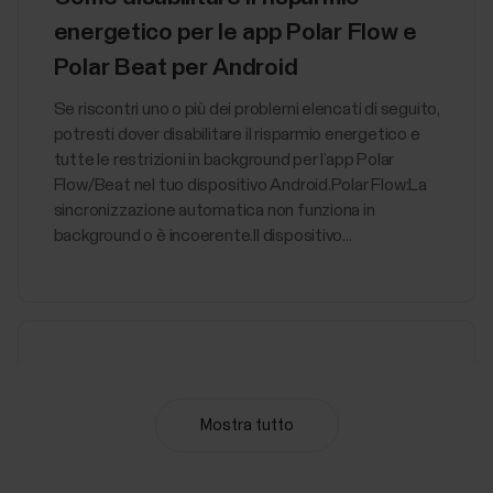
energetico per le app Polar Flow e
Polar Beat per Android
Se riscontri uno o più dei problemi elencati di seguito,
potresti dover disabilitare il risparmio energetico e
tutte le restrizioni in background per l’app Polar
Flow/Beat nel tuo dispositivo Android.Polar Flow:La
sincronizzazione automatica non funziona in
background o è incoerente.Il dispositivo...
Si verifica un errore di
sincronizzazione dati tra il
Mostra tutto
dispositivo Polar e l'app Polar Flow
La sincronizzazione potrebbe richiedere del tempo