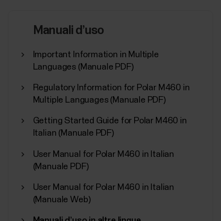
se sul dispositivo Polar sono presenti vari dati di
attività e allenamento. Una volta associato il
Manuali d’uso
dispositivo Polar all'app Flow, in genere, il metodo più
semplice per effettuare la sincronizzazione è
tenendo premuto il pulsante INDIETRO sul...
Important Information in Multiple
Languages (Manuale PDF)
Regulatory Information for Polar M460 in
Multiple Languages (Manuale PDF)
Con quali sensori e accessori è
Getting Started Guide for Polar M460 in
compatibile il training computer
Italian (Manuale PDF)
Polar?
User Manual for Polar M460 in Italian
Sensori di frequenza cardiaca compatibili...
(Manuale PDF)
User Manual for Polar M460 in Italian
(Manuale Web)
Manuali d’uso in altre lingue