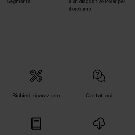
Segments
a un dispositivo Polar per
sportwatch Polar?
il ciclismo
Segui queste linee guida per associare un sensore di
frequenza cardiaca H9/H10 allo sportwatch Polar.
Per informazioni dettagliate sull'associazione, fai
riferimento al manuale d'uso specifico del
prodotto.Devi inumidire la fascia toracica del
sensore di frequenza cardiaca e indossare il...
È possibile sostituire il display e i
Richiedi riparazione
Contattaci
pulsanti del mio dispositivo Polar?
Se riscontri problemi con il display o i pulsanti del tuo
dispositivo Polar, ti consigliamo innanzitutto di
leggere attentamente le seguenti istruzioni per la
risoluzione dei problemi, poiché potrebbero aiutarti a