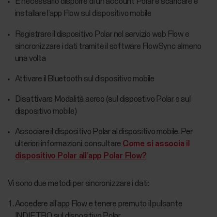
È necessario disporre di un account Polar e scaricare e
installare l’app Flow sul dispositivo mobile
Registrare il dispositivo Polar nel servizio web Flow e
sincronizzare i dati tramite il software FlowSync almeno
una volta
Attivare il Bluetooth sul dispositivo mobile
Disattivare Modalità aereo (sul dispostivo Polar e sul
dispositivo mobile)
Associare il dispositivo Polar al dispositivo mobile. Per
ulteriori informazioni, consultare
Come si associa il
dispositivo Polar all’app Polar Flow?
Vi sono due metodi per sincronizzare i dati:
Accedere all’app Flow e tenere premuto il pulsante
INDIETRO sul dispositivo Polar.