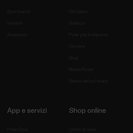
Sportwatch
Chi siamo
Sensori
Scienza
Accessori
Polar per le imprese
Carriere
Blog
Media Room
Rilasci del software
App e servizi
Shop online
Polar Flow
Criteri di reso