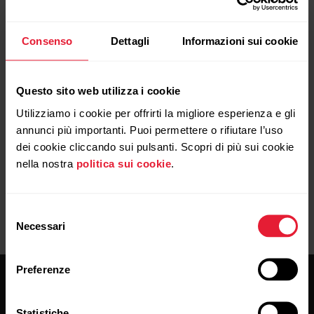
Consenso
Dettagli
Informazioni sui cookie
Quando si sincronizza il dispositivo Polar con
l’app Flow, vengono automaticamente
Questo sito web utilizza i cookie
sincronizzati anche i dati di allenamento
tramite connessione Internet sul servizio
Utilizziamo i cookie per offrirti la migliore esperienza e gli
web Flow.
annunci più importanti. Puoi permettere o rifiutare l’uso
dei cookie cliccando sui pulsanti. Scopri di più sui cookie
nella nostra
politica sui cookie
.
Selezione
Necessari
del
consenso
Preferenze
Statistiche