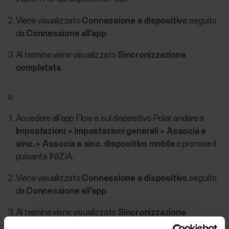
Viene visualizzato
Connessione a dispositivo
, seguito
da
Connessione all'app
.
Al termine viene visualizzato
Sincronizzazione
completata
.
o
Accedere all'app Flow e, sul dispositivo Polar, andare a
Impostazioni > Impostazioni generali > Associa e
sinc. > Associa e sinc. dispositivo mobile
e premere il
pulsante INIZIA.
Viene visualizzato
Connessione a dispositivo
, seguito
da
Connessione all'app
.
Al termine viene visualizzato
Sincronizzazione
completata
.