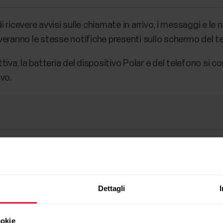
ricevere avvisi sulle chiamate in arrivo, i messaggi e le n
ceveranno le stesse notifiche presenti sullo schermo del t
tiva, la batteria del dispositivo Polar e del telefono si
vo.
Dettagli
ookie