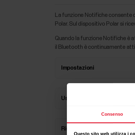
La funzione Notifiche consente di 
Polar. Sul dispositivo Polar si ri
Quando la funzione Notifiche è at
il Bluetooth è continuamente atti
Impostazioni
Uso
Consenso
Risoluzione dei problemi
Questo sito web utilizza i c