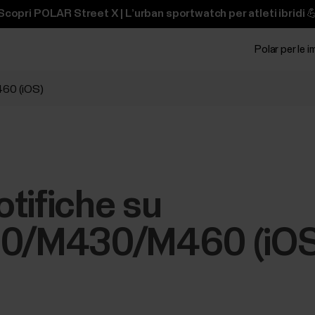
Scopri POLAR Street X | L’urban sportwatch per atleti ibridi 
Polar per le 
60 (iOS)
tifiche su
/M430/M460 (iOS