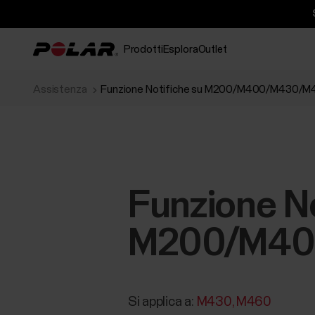
Prodotti
Esplora
Outlet
Assistenza
Funzione Notifiche su M200/M400/M430/M4
Funzione No
M200/M400
Si applica a:
M430
M460