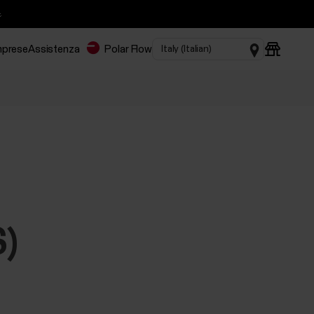

imprese
Assistenza
Polar Flow
)