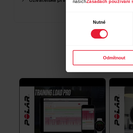
Uživatelské příručky v jiných jazycích
našich
Zásadách používání 
Výběr
Nutné
souhlasu
Odmítnout