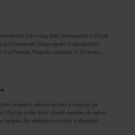
erested in improving their fitness with a virtual
non-professionals, the program is equipped to
.The Fitness Program consists of 20 levels,...
s™
ství a kvalitu vašeho spánku a ukazuje, jak
u. Slučuje prvky doby a kvality spánku do jedné
í spánku. Na základě porovnání s ukazateli