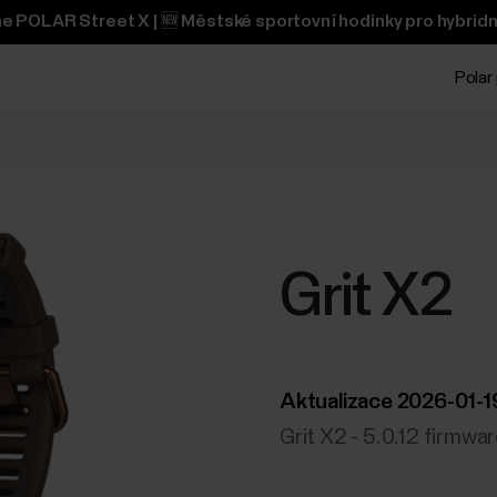
 POLAR Street X | 🆕 Městské sportovní hodinky pro hybridn
Polar 
Grit X2
Aktualizace 2026-01-1
Grit X2 - 5.0.12 firmwa