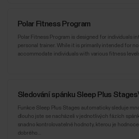
Polar Fitness Program
Polar Fitness Program is designed for individuals int
personal trainer. While it is primarily intended for 
accommodate individuals with various fitness levels
Sledování spánku Sleep Plus Stage
​Funkce Sleep Plus Stages automaticky sleduje množ
dlouho jste se nacházeli v jednotlivých fázích spánk
snadno kontrolovatelné hodnoty, kterou je hodnocen
dobrého...