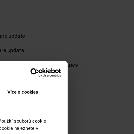
ware update
ware update
m now available in more countries
tualizace
Více o cookies
oužití souborů cookie
cookie naleznete v