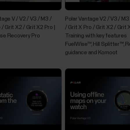
tage V / V2 / V3 / M3 /
Polar Vantage V2 / V3 / M3 
 / Grit X2 / Grit X2 Pro |
/ Grit X Pro / Grit X2 / Grit 
se Recovery Pro
Training with key features
FuelWise™, Hill Splitter™, 
guidance and Komoot