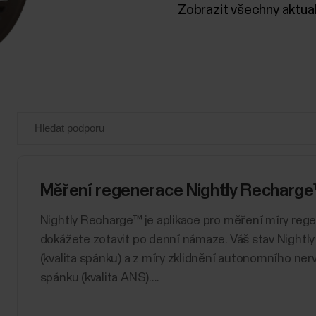
Zobrazit všechny aktua
Měření regenerace Nightly Recharg
​​​Nightly Recharge™ je aplikace pro měření míry reg
dokážete zotavit po denní námaze. Váš stav Nightl
(kvalita spánku) a z míry zklidnění autonomního n
spánku (kvalita ANS)....