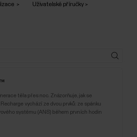
lizace
Uživatelské příručky
e™
enerace těla přes noc. Znázorňuje, jak se
y Recharge vychází ze dvou prvků: ze spánku
ervového systému (ANS) během prvních hodin