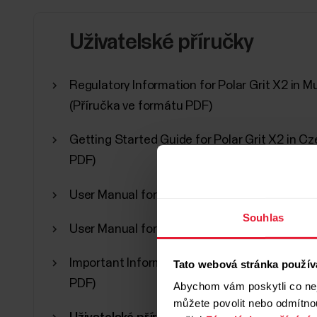
Uživatelské příručky
Regulatory Information for Polar Grit X2 in 
(Příručka ve formátu PDF)
Getting Started Guide for Polar Grit X2 in C
PDF)
User Manual for Polar Grit X2 in Czech (Přír
Souhlas
User Manual for Polar Grit X2 in Czech (Webo
Important Information in Multiple Languages
Tato webová stránka použív
PDF)
Abychom vám poskytli co nej
můžete povolit nebo odmítnou