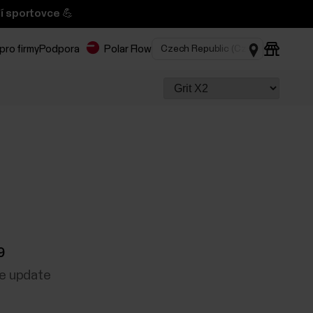
í sportovce 💪
pro firmy
Podpora
Polar Flow
9
re update