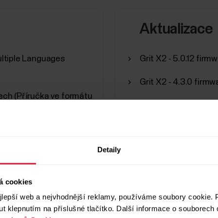
Aktualizace
Multiple Languages
Grit X2 - 5.0.12 firm
Grit X2 - 4.3.0 firm
zech (Příručka ve formátu
Polar Fitness Progra
Zobrazit všechny ak
učka ve formátu PDF)
Detaily
vá příručka)
 (Příručka ve formátu
á cookies
lepší web a nejvhodnější reklamy, používáme soubory cookie. P
t klepnutím na příslušné tlačítko. Další informace o souborech 