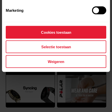
Marketing
Cookies toestaan
Selectie toestaan
Polar Support | Quick
Polar Support | Restarting
Settings menu
& Resetting
Weigeren