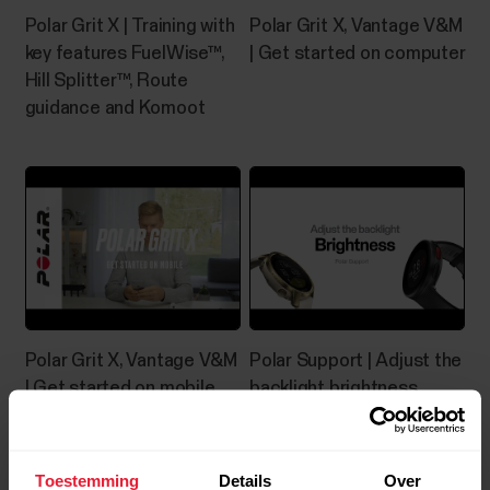
Polar Grit X | Training with
Polar Grit X, Vantage V&M
key features FuelWise™,
| Get started on computer
Hill Splitter™, Route
guidance and Komoot
Polar Grit X, Vantage V&M
Polar Support | Adjust the
| Get started on mobile
backlight brightness
Toestemming
Details
Over