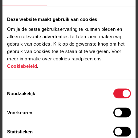
Deze website maakt gebruik van cookies
Om je de beste gebruikservaring te kunnen bieden en
alleen relevante advertenties te laten zien, maken wij
Polar Support | Choose
Polar Support | FitSpark™
gebruik van cookies. Klik op de gewenste knop om het
watch face views
gebruik van cookies toe te staan of te weigeren. Voor
meer informatie over cookies raadpleeg ons
Cookiebeleid
.
Toestemmingsselectie
Noodzakelijk
Voorkeuren
Polar Support | Lock the
Polar Support | Power
screen
save settings
Statistieken