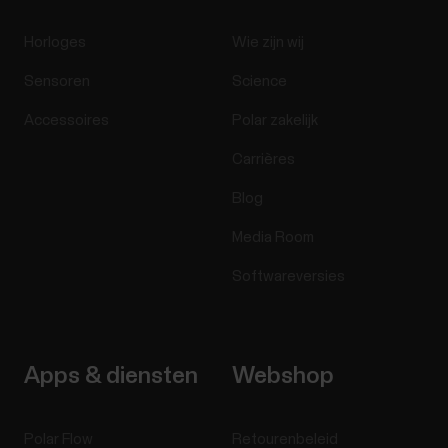
Horloges
Wie zijn wij
Sensoren
Science
Accessoires
Polar zakelijk
Carrières
Blog
Media Room
Softwareversies
Apps & diensten
Webshop
Polar Flow
Retourenbeleid