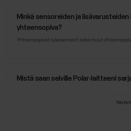
Minkä sensoreiden ja lisävarusteiden 
yhteensopiva?
Yhteensopivat sykesensorit sekä muut yhteensopivat
Mistä saan selville Polar-laitteeni sar
Löydät laite ID:n seuraavista valikoista:Polar-laitte
Laitteet-valikkoPolar Flow ‑verkkopalvelun Tuotteet
Näytä k
itse laitteeseen. Tarkista alla olevasta luettelosta, 