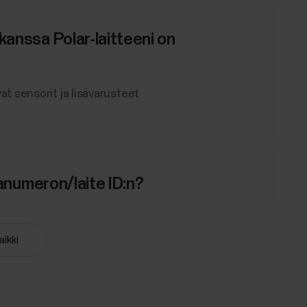
kanssa Polar-laitteeni on
 sensorit ja lisävarusteet
janumeron/laite ID:n?
en Asetukset-valikkoPolar Flow ‑sovelluksen
-valikko.Sarjanumero ja laite ID on painettu myös
aikki
missä ne sijaitsevat laitteessasi. Sarjanumeron...