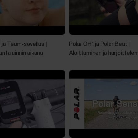
yhteensopivalla Polar-laitteella ja sykesensorilla, seu
Mitkä tuotteet ovat yhteensopivia P
 ja Team-sovellus |
Polar OH1 ja Polar Beat |
nta uinnin aikana
Aloittaminen ja harjoittele
Polar FlowSync 4 on täysin yhteensopiva seuraavien
2M200M400M430M460OH1UniteVantage MVantage 
laiteohjelmistoversioon 2.2.6 asti)V650Polar FlowS
kanssa:Grit X2Grit X2 ProIgnite...
Polar-kuntotestin perusteet
Mikä kuntotesti on? Polar-kuntotesti rannesykemitta