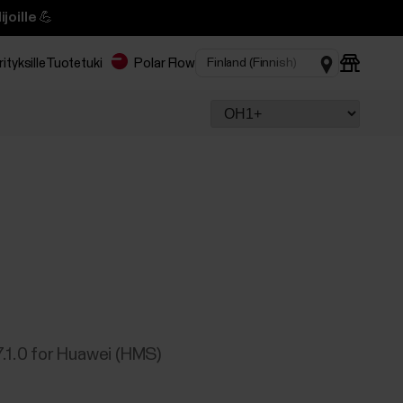
joille 💪
rityksille
Tuotetuki
Polar Flow
7.1.0 for Huawei (HMS)