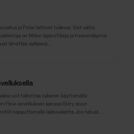
sovellus ja Polar-laitteet tukevat. Voit valita
Lisätietoja on Miten lajiprofiileja ja treeninäkymiä
uat lähettää sykkeesi...
velluksella
isäksi voit tallentaa sykkeen käyttämällä
n Flow-sovelluksen kanssa:Siirry sivun
rofiili napauttamalla lajikuvaketta.Jos haluat...