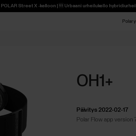
POLAR Street X ‑kelloon | 🆕 Urbaani urheilukello hybridiurheili
Polar y
OH1+
Päivitys 2022-02-17
Polar Flow app version 