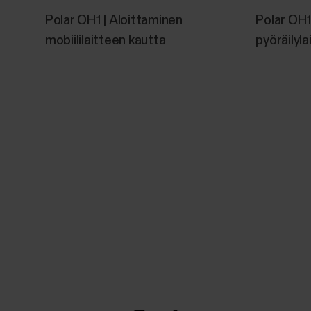
Polar OH1 | Aloittaminen‬
Polar OH1
mobiililaitteen kautta‬‬
pyöräilyl