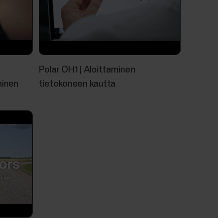
raavat seikat voivat aiheuttaa...
olar FlowSync -ohjelmiston kanssa?
Polar OH1 | Aloittaminen‬
minen
tietokoneen kautta‬‬
 kanssa:Grit XGrit X ProIgniteIgnite
M2Vantage VVantage V2Verity Sense (vain
ync 4 on osittain yhteensopiva seuraavien
rin kanssa on helppo, nopea ja turvallinen tapa