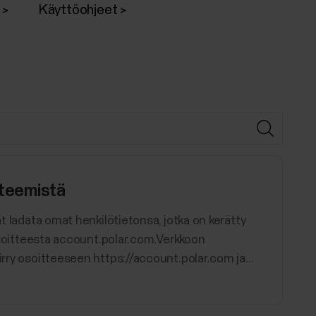
Käyttöohjeet
steemistä
at ladata omat henkilötietonsa, jotka on kerätty
i osoitteesta account.polar.com.Verkkoon
irry osoitteeseen https://account.polar.com ja...