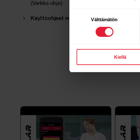
(Verkko-ohje)
Suostumuksen
Käyttöohjeet muilla kielillä
Välttämätön
valinta
Kiellä