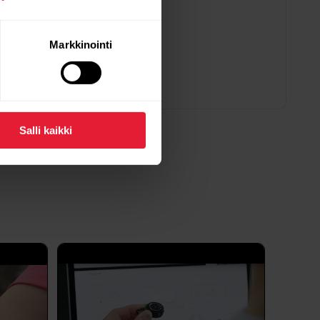
Markkinointi
indows-tietokoneeseen?
 Lataa-aluetta ja lataa asennuspaketti
se tietokoneeseesi.->Hyväksy
Salli kaikki
tse asennuksen sijainti tietokoneeltasi,
ät kuitenkaan ole sukellusmittareita. Älä paina
itiiviinä. Kun mittaat sykettä vedessä GymLink-