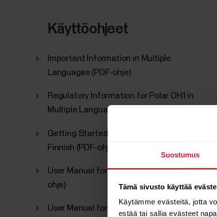
Käyttöohjeet
Important Information in Multiple
Languages (PDF-ohje)
Regulatory Information for Polar OH1 in
Multiple Languages (PDF-ohje)
Getting Started Guide for Polar OH1 in
Finnish (PDF-ohje)
Suostumus
User Manual for Polar OH1 in Finnish (PDF-
ohje)
Tämä sivusto käyttää eväste
Käytämme evästeitä, jotta v
User Manual for Polar OH1 in Finnish
estää tai sallia evästeet nap