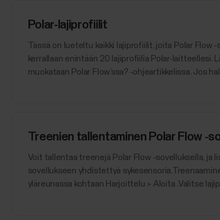
Polar-lajiprofiilit
Tässä on lueteltu kaikki lajiprofiilit, joita Polar Flow ‑
kerrallaan enintään 20 lajiprofiilia Polar-laitteellesi. 
muokataan Polar Flow’ssa? ‑ohjeartikkelissa. Jos hal
Treenien tallentaminen Polar Flow ‑so
Voit tallentaa treenejä Polar Flow ‑sovelluksella, ja l
sovellukseen yhdistettyä sykesensoria.Treenaamine
yläreunassa kohtaan Harjoittelu > Aloita .Valitse lajip