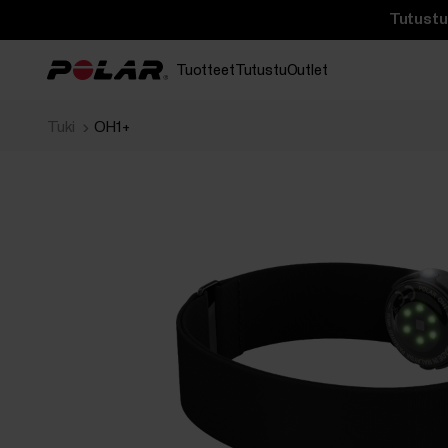
Tutustu 
Tuotteet
Tutustu
Outlet
Tuki
OH1+