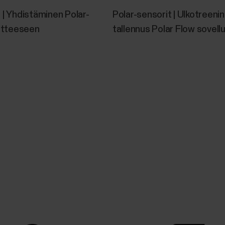
arvioida aerobista (kardiovaskulaarista) kuntoasi lev
 | Yhdistäminen Polar-
Polar-sensorit | Ulkotreenin
kuntotasoarviointi, joka antaa arvion maksimihapeno
aitteeseen
tallennus Polar Flow sovellu
Miten OH1‑ / Verity Sense ‑sensorin
Jos Polar‑sensorissa esiintyy ongelmia, voit palau
tehdasasetusten palauttaminen poistaa kaikki henki
Laitteen asetukset on tämän jälkeen määritettävä uu
sensorista...
Polar-testit – mitkä niistä sopivat par