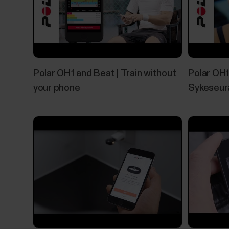
Polar OH1 and Beat | Train without
Polar OH1
your phone
Sykeseura