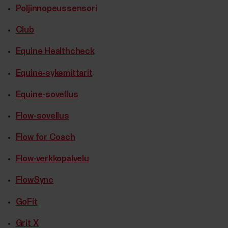
Poljinnopeussensori
Club
Equine Healthcheck
Equine-sykemittarit
Equine-sovellus
Flow-sovellus
Flow for Coach
Flow-verkkopalvelu
FlowSync
GoFit
Grit X