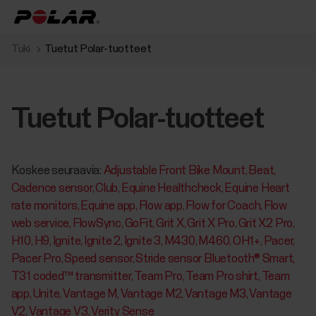
Tuki
Tuetut Polar-tuotteet
Tuetut Polar-tuotteet
Koskee seuraavia:
Adjustable Front Bike Mount
Beat
Cadence sensor
Club
Equine Healthcheck
Equine Heart
rate monitors
Equine app
Flow app
Flow for Coach
Flow
web service
FlowSync
GoFit
Grit X
Grit X Pro
Grit X2 Pro
H10
H9
Ignite
Ignite 2
Ignite 3
M430
M460
OH1+
Pacer
Pacer Pro
Speed sensor
Stride sensor Bluetooth® Smart
T31 coded™ transmitter
Team Pro
Team Pro shirt
Team
app
Unite
Vantage M
Vantage M2
Vantage M3
Vantage
V2
Vantage V3
Verity Sense