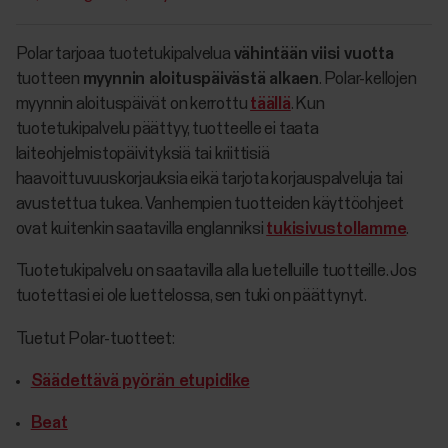
Polar tarjoaa tuotetukipalvelua
vähintään viisi vuotta
tuotteen
myynnin aloituspäivästä alkaen
. Polar-kellojen
myynnin aloituspäivät on kerrottu
täällä
. Kun
tuotetukipalvelu päättyy, tuotteelle ei taata
laiteohjelmistopäivityksiä tai kriittisiä
haavoittuvuuskorjauksia eikä tarjota korjauspalveluja tai
avustettua tukea. Vanhempien tuotteiden käyttöohjeet
ovat kuitenkin saatavilla englanniksi
tukisivustollamme
.
Tuotetukipalvelu on saatavilla alla luetelluille tuotteille. Jos
tuotettasi ei ole luettelossa, sen tuki on päättynyt.
Tuetut Polar-tuotteet:
Säädettävä pyörän etupidike
Beat