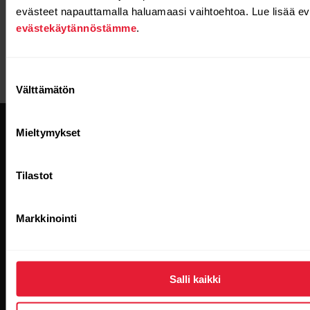
evästeet napauttamalla haluamaasi vaihtoehtoa. Lue lisää ev
evästekäytännöstämme
.
Suostumuksen
Välttämätön
valinta
Mieltymykset
Tilastot
Pysy ajan tasalla.
Markkinointi
Tilaa uutiskirjeemme, niin saat
uusinta tietoa suoraan sähköpostiisi.
Salli kaikki