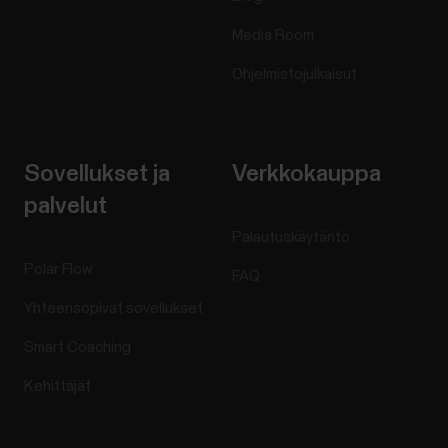
Media Room
Ohjelmistojulkaisut
Sovellukset ja
Verkkokauppa
palvelut
Palautuskäytäntö
Polar Flow
FAQ
Yhteensopivat sovellukset
Smart Coaching
Kehittäjät