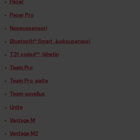
Pacer
Pacer Pro
Nopeussensori
Bluetooth® Smart ‑juoksusensori
T31 coded™ ‑lähetin
Team Pro
Team Pro ‑paita
Team-sovellus
Unite
Vantage M
Vantage M2