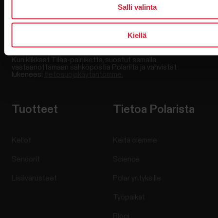
Salli valinta
Kiellä
Kun klikkaat Tilaa-painiketta, suostut samalla
vastaanottamaan sähköpostia Polarilta ja vahvistat
lukeneesi
tietosuojakäytäntömme.
Tuotteet
Tietoa Polarista
Kellot
Keitä olemme
Sensorit
Science
Lisävarusteet
Polar yrityksille
Työpaikat
Blogi