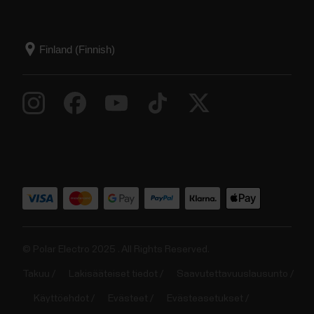
© Polar Electro 2025 . All Rights Reserved.
Takuu
Lakisääteiset tiedot
Saavutettavuuslausunto
Käyttöehdot
Evästeet
Evästeasetukset