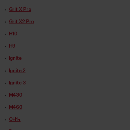
Grit X Pro
Grit X2 Pro
H10
H9
Ignite
Ignite 2
Ignite 3
M430
M460
OH1+