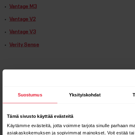
Vantage M3
Vantage V2
Vantage V3
Verity Sense
Lisää aiheesta
Suostumus
Yksityiskohdat
T
Polar-laitteiden laiteohjelmistopäivitykset
Tämä sivusto käyttää evästeitä
https://support.polar.com/en/support/other_product
Käytämme evästeitä, jotta voimme tarjota sinulle parhaan ma
asiakaskokemuksen ja sopivimmat mainokset. Voit estää tai 