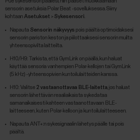
Pue sykesensori päällesi, niin pääset muokkaamaan
sensorin asetuksia Polar Beat ‑sovelluksessa. Siirry
kohtaan
Asetukset
>
Sykesensori
.
Napauta
Sensorin näkyvyys
pois päältä optimoidaksesi
sensorin pariston keston ja piilottaaksesi sensorin muilta
yhteensopivilta laitteilta.
H10/H9: Tarkista, että GymLink on päällä, kun haluat
käyttää sensoria vanhempien Polar-kellojen tai GymLink
(5 kHz) ‑yhteensopivien kuntoilulaitteiden kanssa.
H10: Valitse
2 vastaanottavaa BLE-laitetta
, jos haluat
sensorin lähettävän reaaliaikaista sykedataa
samanaikaisesti kahteen vastaanottavaan BLE-
laitteeseen, kuten Polar-kelloon ja kuntoilulaitteeseen.
Napauta ANT+:n sykesignaalin lähetys päälle tai pois
päältä.