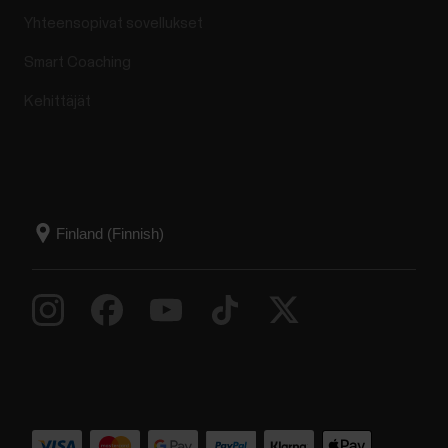
Yhteensopivat sovellukset
Smart Coaching
Kehittäjät