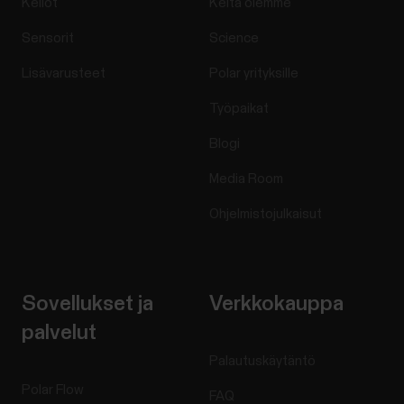
Kellot
Keitä olemme
Sensorit
Science
Lisävarusteet
Polar yrityksille
Työpaikat
Blogi
Media Room
Ohjelmistojulkaisut
Sovellukset ja
Verkkokauppa
palvelut
Palautuskäytäntö
Polar Flow
FAQ