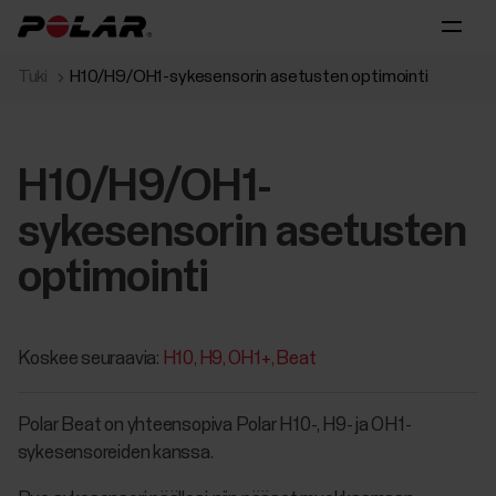
Tuki
H10/H9/OH1-sykesensorin asetusten optimointi
H10/H9/OH1-
sykesensorin asetusten
optimointi
Koskee seuraavia:
H10
H9
OH1+
Beat
Polar Beat on yhteensopiva Polar H10-, H9- ja OH1-
sykesensoreiden kanssa.