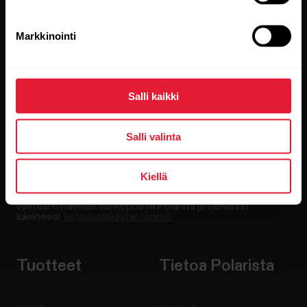
Pysy ajan tasalla.
Markkinointi
Tilaa uutiskirjeemme, niin saat
uusinta tietoa suoraan sähköpostiisi.
Salli kaikki
Salli valinta
Kiellä
Kun klikkaat Tilaa-painiketta, suostut samalla
vastaanottamaan sähköpostia Polarilta ja vahvistat
lukeneesi
tietosuojakäytäntömme.
Tuotteet
Tietoa Polarista