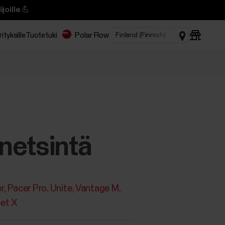
joille 💪
rityksille
Tuotetuki
Polar Flow
netsintä
r
Pacer Pro
Unite
Vantage M
eet X