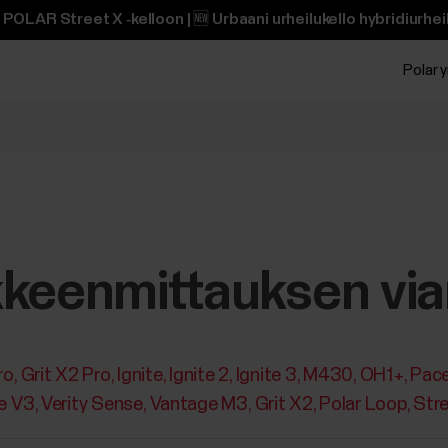
POLAR Street X ‑kelloon | 🆕 Urbaani urheilukello hybridiurheili
Polar y
kkeenmittauksen via
ro
Grit X2 Pro
Ignite
Ignite 2
Ignite 3
M430
OH1+
Pace
e V3
Verity Sense
Vantage M3
Grit X2
Polar Loop
Str