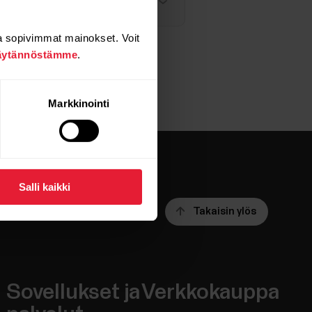
e M3 / Vantage V3)
a sopivimmat mainokset. Voit
äytännöstämme
.
Markkinointi
Salli kaikki
Takaisin ylös
Sovellukset ja
Verkkokauppa