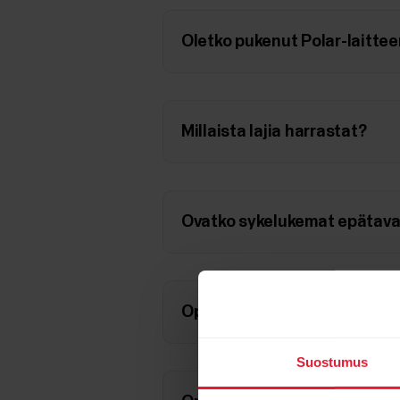
Oletko pukenut Polar-laitteen
Millaista lajia harrastat?
Ovatko sykelukemat epätavall
Optinen sykesensori (Verity 
Suostumus