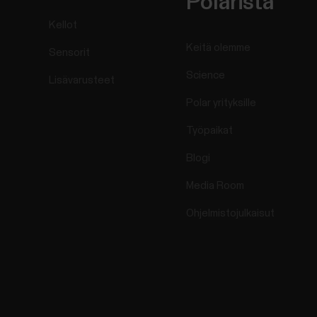
Polarista
Kellot
Keitä olemme
Sensorit
Science
Lisävarusteet
Polar yrityksille
Työpaikat
Blogi
Media Room
Ohjelmistojulkaisut