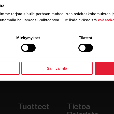
(Grit X2 / Grit X2 Pro / Ignite 3 / Street X / Vantag
itä
oimme tarjota sinulle parhaan mahdollisen asiakaskokemuksen j
auttamalla haluamaasi vaihtoehtoa. Lue lisää evästeistä
evästek
Mieltymykset
Tilastot
Salli valinta
Tuotteet
Tietoa