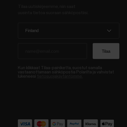
Tilaa uutiskirjeemme, niin saat
uusinta tietoa suoraan sähköpostiisi.
Kun klikkaat Tilaa-painiketta, suostut samalla
vastaanottamaan sähköpostia Polarilta ja vahvistat
lukeneesi
tietosuojakäytäntömme.