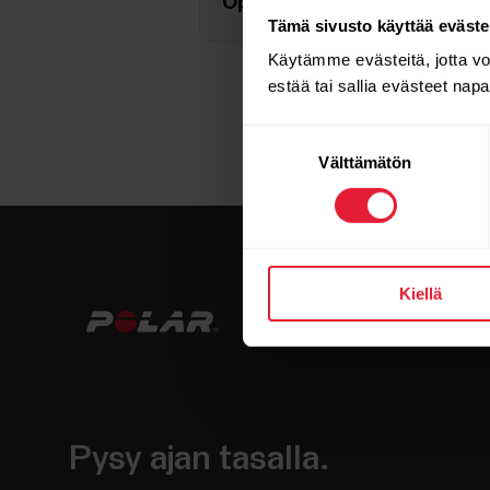
Optisen sykeseurannan laatu 
Tämä sivusto käyttää eväste
Käytämme evästeitä, jotta v
estää tai sallia evästeet nap
Suostumuksen
Välttämätön
valinta
Kiellä
Pysy ajan tasalla.