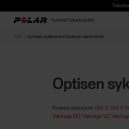
Tutustu 
Tuotteet
Tutustu
Outlet
Tuki
Optisen sykkeenmittauksen vianetsintä
Optisen sy
Koskee seuraavia:
Grit X
Grit X P
Vantage M2
Vantage V2
Vantag