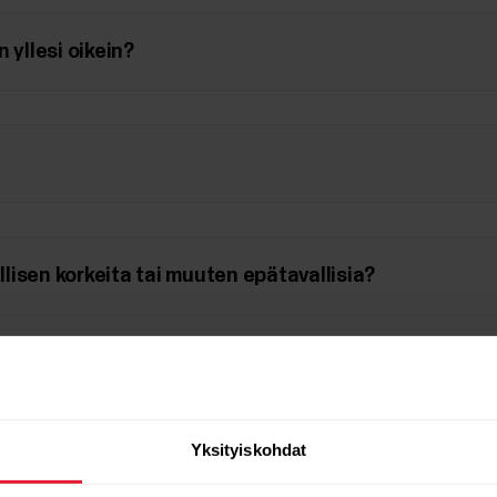
 yllesi oikein?
isen korkeita tai muuten epätavallisia?
Sense / OH1)
Yksityiskohdat