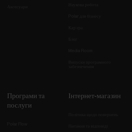
Наукова робота
Аксесуари
Polar для бізнесу
Кар’єра
Блог
Media Room
Випуски програмного
забезпечення
Програми та
Інтернет-магазин
послуги
Політика щодо повернень
Polar Flow
Питання та відповіді