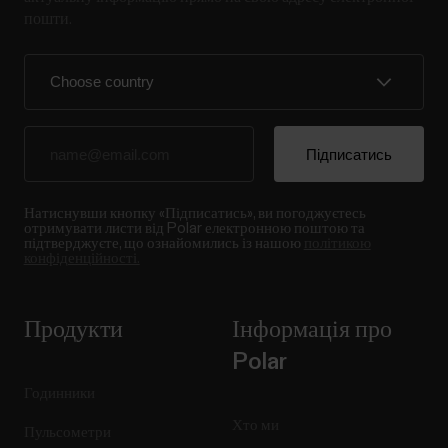
пошти.
Натиснувши кнопку «Підписатись», ви погоджуєтесь
отримувати листи від Polar електронною поштою та
підтверджуєте, що ознайомились із нашою
політикою
конфіденційності.
Продукти
Інформація про
Polar
Годинники
Хто ми
Пульсометри