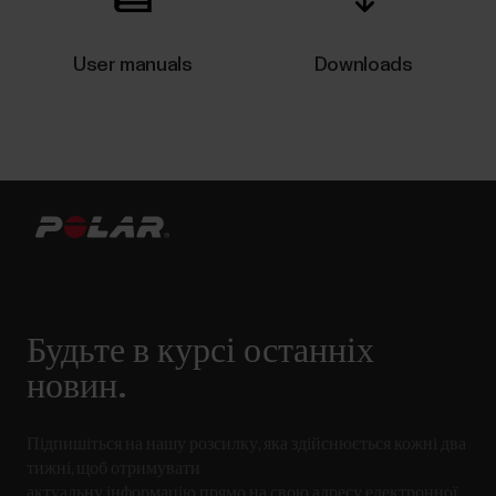
User manuals
Downloads
Будьте в курсі останніх
новин.
Підпишіться на нашу розсилку, яка здійснюється кожні два
тижні, щоб отримувати
актуальну інформацію прямо на свою адресу електронної