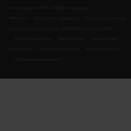
© Polar Electro 2025 . All Rights Reserved.
Warranty
Нормативна інформація
Заява про забезпечення
повної доступності для осіб з обмеженими можливостями
Умови використання
Файли cookie
Налаштування
кукі-файлів
Постачальники послуг
Конфіденційність
Повідомлення щодо даних