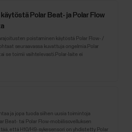
käytöstä Polar Beat- ja Polar Flow
ta
arajoitusten poistaminen käytöstä Polar Flow- /
 kohtaat seuraavassa kuvattuja ongelmia.Polar
 se toimii vaihtelevasti.Polar-laite ei
aa ja jopa tuoda siihen uusia toimintoja
lar Beat- tai Polar Flow-mobiilisovelluksen
ttää, että H10/H9-sykesensori on yhdistetty Polar