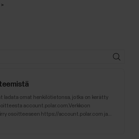
steemistä
at ladata omat henkilötietonsa, jotka on kerätty
i osoitteesta account.polar.com.Verkkoon
irry osoitteeseen https://account.polar.com ja...