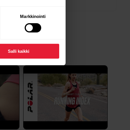
dardeja ja protokollia hyvin eri tavoin. Tästä
älillä, ja ajoittain havaitsemme...
Markkinointi
arkistetaan?
Salli kaikki
ar Beat ‑mobiilisovelluksesta, jos olet yhdistänyt
aiOS-järjestelmissä1. Pue sykesensori päällesi.2.
).3. Avaa Treeniasetukset (2)...