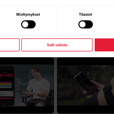
Bluetooth Low Energy (BLE) -tekniikkaa, sekä eri stan
syystä yhteensopivuus vaihtelee puhelinvalmistajien v
Mieltymykset
Tilastot
Ohjevideot
Miten sykesensorin pariston varaus t
Salli valinta
Voit tarkistaa pariston varauksen Polar Flow‑ tai Pol
sykesensorisi sovellukseen.Polar Flow ‑sovelluksest
Avaa Polar Flow ‑sovellus ja siirry Aloita-näkymään (1