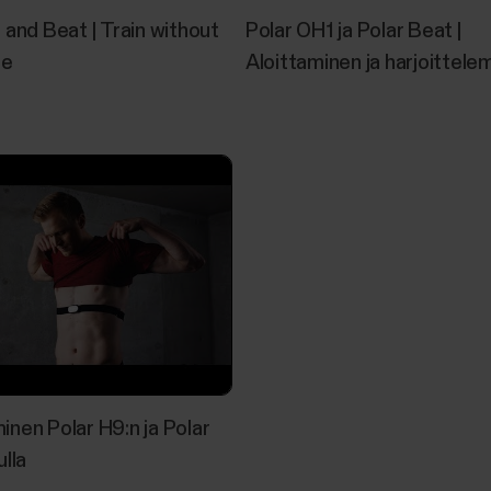
 and Beat | Train without
Polar OH1 ja Polar Beat |
ne
Aloittaminen ja harjoittele
nen Polar H9:n ja Polar
ulla