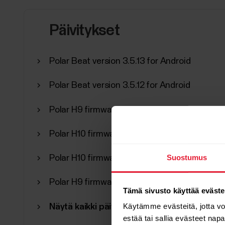
Päivitykset
Polar Beat version 3.5.13 for Android
Polar Beat version 3.5.12 for Android
Polar H9 firmware update 2.1.10
Polar H10 firmware update 4.1.10
Suostumus
Polar H10 firmware update 4.0.4
Polar H9 firmware update 2.0.4
Tämä sivusto käyttää eväste
Käytämme evästeitä, jotta v
Näytä kaikki päivitykset
estää tai sallia evästeet nap