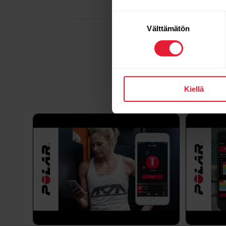
Suostumuksen
Välttämätön
valinta
Kiellä