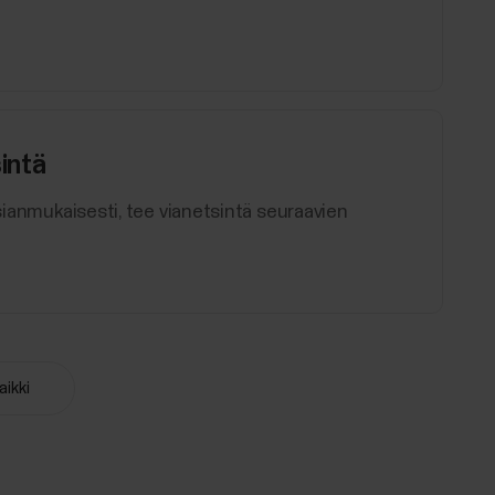
intä
asianmukaisesti, tee vianetsintä seuraavien
aikki
yä, jos haluat pysyä selvillä
seuraamaan, kuinka tehokkaasti juokset. Running
in jälkeen sykkeen ja GPS- tai juoksusensorin