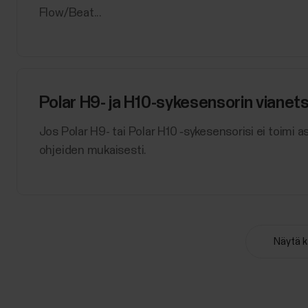
Flow/Beat...
Polar H9- ja H10-sykesensorin vianets
Jos Polar H9- tai Polar H10 ‑sykesensorisi ei toimi 
ohjeiden mukaisesti.
Running Index
Näytä k
Mikä Running Index on? Tästä ominaisuudesta on hyöt
juoksusuorituksestasi. Säännöllinen käyttö auttaa 
Index lasketaan automaattisesti jokaisen juoksulenk