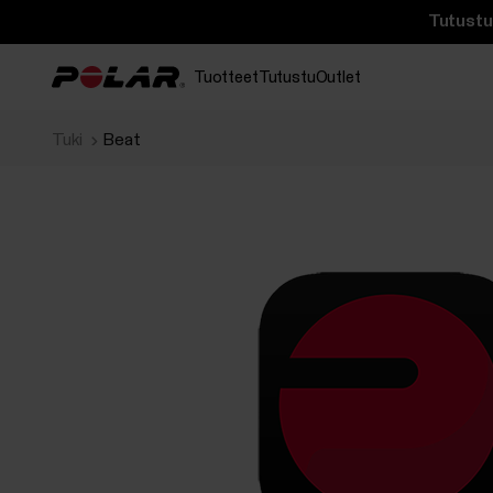
Tutustu 
Tuotteet
Tutustu
Outlet
Tuki
Beat