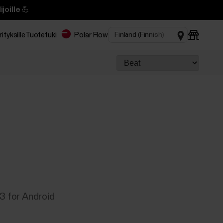
joille 💪
rityksille
Tuotetuki
Polar Flow
13 for Android