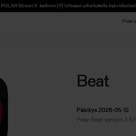
POLAR Street X ‑kelloon | 🆕 Urbaani urheilukello hybridiurheili
Polar y
Beat
Päivitys 2026-05-12
Polar Beat version 3.5.