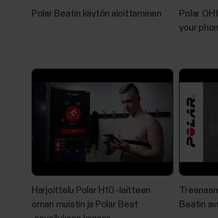
Polar Beatin käytön aloittaminen
Polar OH1
your pho
Harjoittelu Polar H10 -laitteen
Treenaami
oman muistin ja Polar Beat
Beatin av