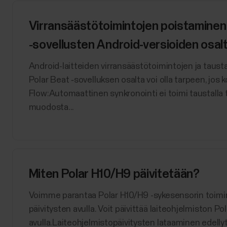
Virransäästötoimintojen poistaminen 
‑sovellusten Android-versioiden osal
Android-laitteiden virransäästötoimintojen ja taust
Polar Beat ‑sovelluksen osalta voi olla tarpeen, jos
Flow:Automaattinen synkronointi ei toimi taustalla tai
muodosta...
Miten Polar H10/H9 päivitetään?
Voimme parantaa Polar H10/H9 -sykesensorin toimint
päivitysten avulla. Voit päivittää laiteohjelmiston Po
avulla.Laiteohjelmistopäivitysten lataaminen edelly