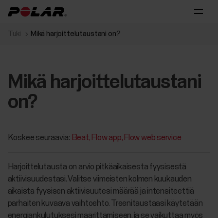
Tuki
Mikä harjoittelutaustani on?
Mikä harjoittelutaustani
on?
Koskee seuraavia:
Beat
Flow app
Flow web service
Harjoittelutausta on arvio pitkäaikaisesta fyysisestä
aktiivisuudestasi. Valitse viimeisten kolmen kuukauden
aikaista fyysisen aktiivisuutesi määrää ja intensiteettiä
parhaiten kuvaava vaihtoehto. Treenitaustaasi käytetään
energiankulutuksesi määrittämiseen, ja se vaikuttaa myös