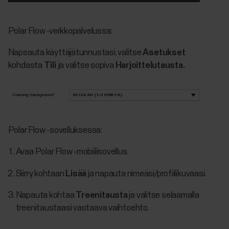
Polar Flow -verkkopalvelussa:
Napsauta käyttäjätunnustasi, valitse
Asetukset
kohdasta
Tili
ja valitse sopiva
Harjoittelutausta.
Polar Flow -sovelluksessa:
Avaa Polar Flow -mobiilisovellus.
Siirry kohtaan
Lisää
ja napauta nimeäsi/profiilikuvaasi.
Napauta kohtaa
Treenitausta
ja valitse selaamalla
treenitaustaasi vastaava vaihtoehto.