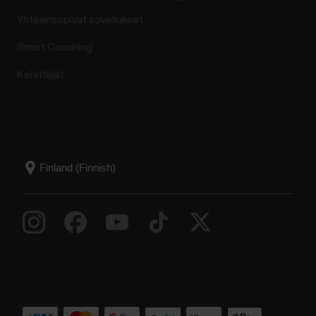
Yhteensopivat sovellukset
Smart Coaching
Kehittäjät