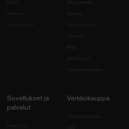
Kellot
Keitä olemme
Sensorit
Science
Lisävarusteet
Polar yrityksille
Työpaikat
Blogi
Media Room
Ohjelmistojulkaisut
Sovellukset ja
Verkkokauppa
palvelut
Palautuskäytäntö
Polar Flow
FAQ