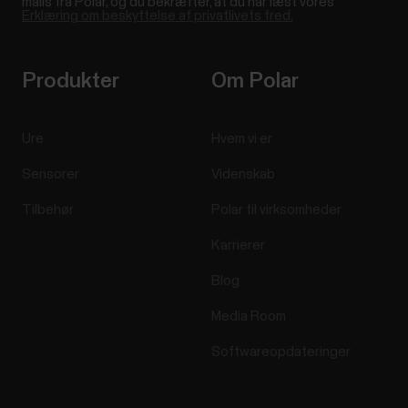
mails fra Polar, og du bekræfter, at du har læst vores
Erklæring om beskyttelse af privatlivets fred.
Produkter
Om Polar
Ure
Hvem vi er
Sensorer
Videnskab
Tilbehør
Polar til virksomheder
Karrierer
Blog
Media Room
Softwareopdateringer