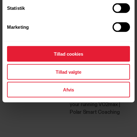
Statistik
Polar M430 | Træning‬‬
Polar Running Program |
How to use
Marketing
Tillad cookies
Tillad valgte
Afvis
Polar Sleep Plus™
Running Index | Find out
your running VO2max |
Polar Smart Coaching