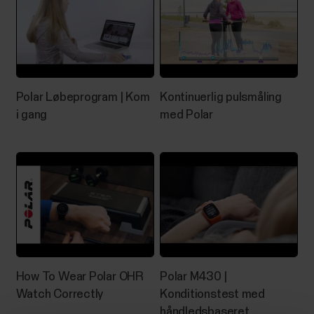
Polar Løbeprogram ‪| Kom
Kontinuerlig pulsmåling
i gang‬‬‬
med Polar
How To Wear Polar OHR
Polar M430 |
Watch Correctly
Konditionstest med
håndledsbaseret