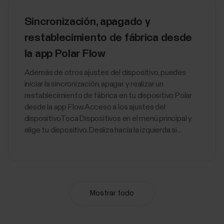
Sincronización, apagado y
restablecimiento de fábrica desde
la app Polar Flow
Además de otros ajustes del dispositivo, puedes
iniciar la sincronización, apagar y realizar un
restablecimiento de fábrica en tu dispositivo Polar
desde la app Flow.Acceso a los ajustes del
dispositivoToca Dispositivos en el menú principal y
elige tu dispositivo. Desliza hacia la izquierda si...
Cómo deshabilitar el ahorro de
Mostrar todo
energía para las apps Polar Beat y