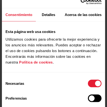
Flow
La función Indicaciones por voz proporciona datos
Consentimiento
Detalles
Acerca de las cookies
de entrenamiento relevantes a través de los
auriculares mientras estás entrenando. De este
modo, no será necesario que mires el reloj durante el
Esta página web usa cookies
entrenamiento. Puede que lleves capas de ropa que
Polar Flow app | Add
Polar Flow app | Add the
tapen el reloj, que tus manos estén ocupadas o
Utilizamos cookies para ofrecerte la mejor experiencia y
fullscreen training views
new sport profiles
puede...
los anuncios más relevantes. Puedes aceptar o rechazar
el uso de cookies pulsando los botones a continuación.
Encontrarás más información sobre las cookies en
nuestra
Política de cookies
.
Cómo gestionar los Favoritos y los
Selección
objetivos del entrenamiento en
Necesarias
de
Polar Flow
consentimiento
Polar Flow app | Connect
Polar Flow app | Edit a
Favoritos en el servicio web Polar FlowHaz clic en el
Preferencias
compatible apps
Sport Profile
icono Favoritos de la barra de menús situada en la