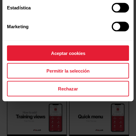
parte superior de la página para acceder a tu página
Estadística
de Favoritos.Desde aquí puedes gestionar los
favoritos de todos los dispositivos Polar que tengas
registrados en tu cuenta Polar.1. En el lado...
Marketing
Aceptar cookies
Polar SleepWise™
Polar Flow app | Editing
Polar Flow app | Free
Permitir la selección
your sleep
fitness and training app –
Polar SleepWiseTM muestra cómo tu sueño
reciente contribuye a tu nivel de alerta durante el día
Share your training data
y tu disposición para rendir. Es lo que llamamos
Rechazar
vitalidad después de dormir. Además de la calidad y la
cantidad de tu sueño reciente, también tiene en
cuenta el efecto del ritmo del sueño observando...