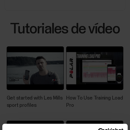
página.Toca el icono de deporte para seleccionar...
Tutoriales de vídeo
Temperatura nocturna de la piel
La medición Temperatura nocturna de la piel registra
automáticamente la temperatura de tu piel mientras
duermes. Luego compara el resultado con tu media
de 28 días y muestra la variación con respecto a esa
media. Hacer un seguimiento de las variaciones de la
temperatura de tu piel puede ayudarte a...
Get started with Les Mills
How To Use Training Load
sport profiles
Pro
Indicaciones por voz en la app Polar