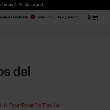
n forma 💪 Pruébalo gratis →
ra empresas
Ayuda
Polar Flow
os del
H1+
Pacer
Pacer Pro
Flow for