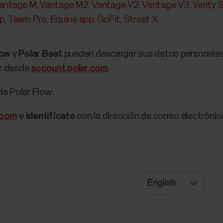
antage M
Vantage M2
Vantage V2
Vantage V3
Verity 
p
Team Pro
Equine app
GoFit
Street X
low
y
Polar Beat
pueden descargar sus datos personales
ar desde
account.polar.com
.
de Polar Flow:
r.com
e
identifícate
con la dirección de correo electróni