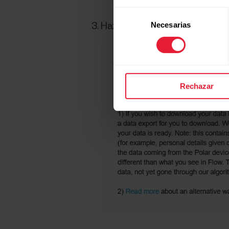
Selección
Necesarias
de
Haz clic en el botón
Descarga
consentimiento
Rechazar