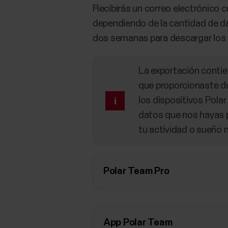
Recibirás un correo electrónico c
dependiendo de la cantidad de dat
dos semanas para descargar los
La exportación contie
que proporcionaste du
los dispositivos Polar
datos que nos hayas p
tu actividad o sueño n
Polar Team Pro
App Polar Team