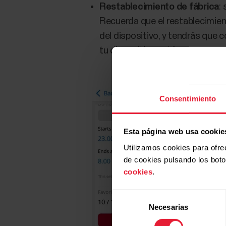
Restablecimiento de fábrica
:
Recuerda que el restablecimient
del dispositivo, y tendrás que 
tu dispositivo están seguros e
Consentimiento
Esta página web usa cookie
Utilizamos cookies para ofre
de cookies pulsando los bot
cookies
.
Selección
Necesarias
de
consentimiento