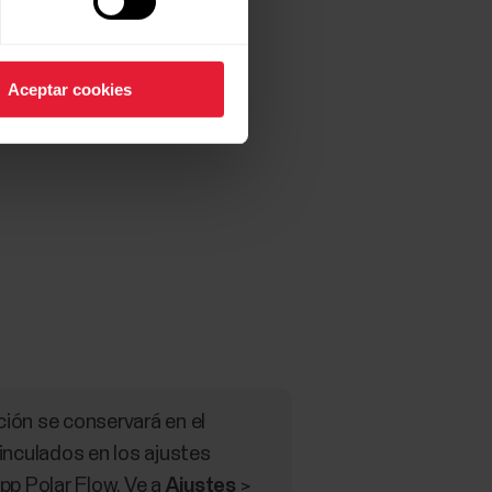
Aceptar cookies
ación se conservará en el
vinculados en los ajustes
app Polar Flow. Ve a
Ajustes
>