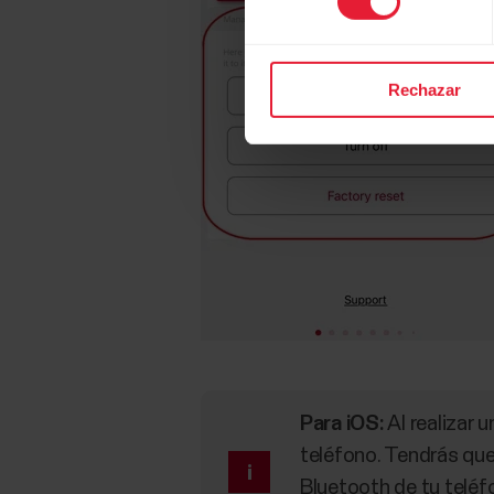
Rechazar
Para iOS:
Al realizar 
teléfono. Tendrás que 
Bluetooth de tu teléfo