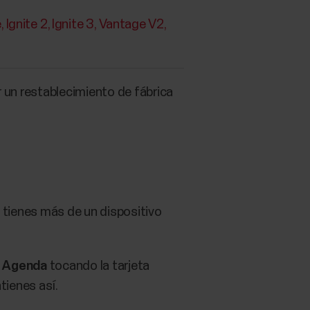
e
Ignite 2
Ignite 3
Vantage V2
r un restablecimiento de fábrica
si tienes más de un dispositivo
a
Agenda
tocando la tarjeta
ntienes así.