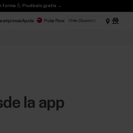
n forma 💪 Pruébalo gratis →
ra empresas
Ayuda
Polar Flow
sde la app