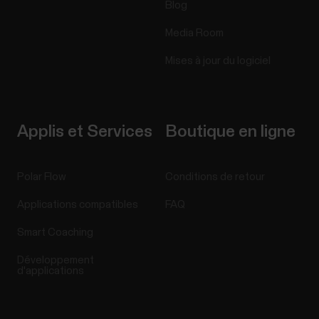
Blog
Media Room
Mises à jour du logiciel
Applis et Services
Boutique en ligne
Polar Flow
Conditions de retour
Applications compatibles
FAQ
Smart Coaching
Développement
d'applications