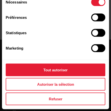
Nécessaires
du
consentement
Manuels d'utilisation
Téléchargements
Préférences
Statistiques
Marketing
Tout autoriser
Restez au courant !
Autoriser la sélection
Inscrivez-vous à notre newsletter bimensuelle pour
recevoir nos actualités directement dans votre boîte mail.
Refuser