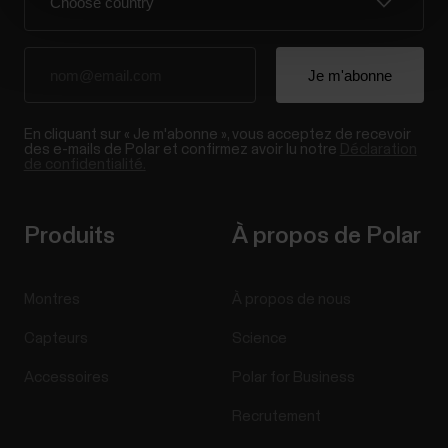
En cliquant sur « Je m'abonne », vous acceptez de recevoir
des e-mails de Polar et confirmez avoir lu notre
Déclaration
de confidentialité.
Produits
À propos de Polar
Montres
À propos de nous
Capteurs
Science
Accessoires
Polar for Business
Recrutement