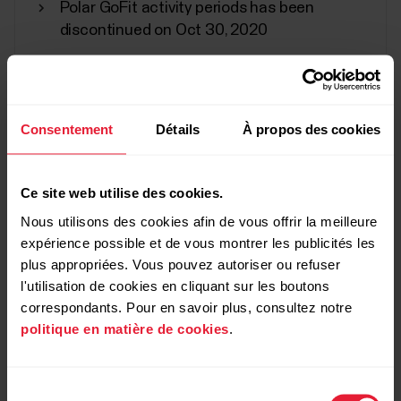
Polar GoFit activity periods has been
discontinued on Oct 30, 2020
Voir toutes les mises à jour
Consentement
Détails
À propos des cookies
Ce site web utilise des cookies.
Nous utilisons des cookies afin de vous offrir la meilleure
expérience possible et de vous montrer les publicités les
plus appropriées. Vous pouvez autoriser ou refuser
l'utilisation de cookies en cliquant sur les boutons
correspondants. Pour en savoir plus, consultez notre
Demander une réparation
Nous contacter
politique en matière de cookies
.
Sélection