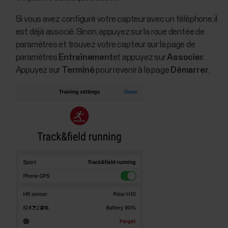
Si vous avez configuré votre capteur avec un téléphone, il
est déjà associé. Sinon, appuyez sur la roue dentée de
paramètres et trouvez votre capteur sur la page de
paramètres
Entraînement
et appuyez sur
Associer
.
Appuyez sur
Terminé
pour revenir à la page
Démarrer
.