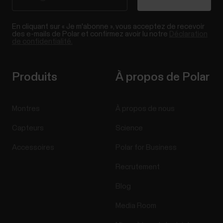
En cliquant sur « Je m'abonne », vous acceptez de recevoir
des e-mails de Polar et confirmez avoir lu notre
Déclaration
de confidentialité.
Produits
À propos de Polar
Montres
À propos de nous
Capteurs
Science
Accessoires
Polar for Business
Recrutement
Blog
Media Room