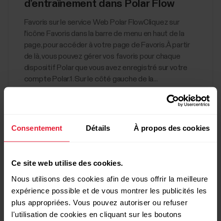
d’entraînement dans Polar Flow
Favoris sur le service Web Polar FlowCliquez sur
l'icône Favoris dans la barre de menu en haut de la
page, pour accéder à votre page de Favoris.À partir
de là, vous pouvez gérer vos favoris pour chaque
dispositif Polar que vous avez enregistré sur votre
compte Polar.1. Sur le côté gauche de la...
Consentement
Détails
À propos des cookies
Comment exporter des séances
Afficher tout
d'entraînement individuelles depuis
Ce site web utilise des cookies.
le service Web Polar Flow ?
Nous utilisons des cookies afin de vous offrir la meilleure
expérience possible et de vous montrer les publicités les
Vous pouvez choisir d’exporter votre fichier
plus appropriées. Vous pouvez autoriser ou refuser
d’entraînement au format GPX, TCX, CSV ou FIT, ou
de compresser les fichiers pour accélérer le
l'utilisation de cookies en cliquant sur les boutons