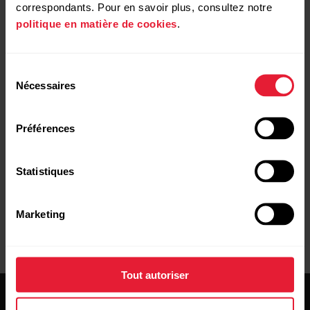
téléchargement. Si votre connexion Internet est
correspondants. Pour en savoir plus, consultez notre
lente, il est recommandé de choisir le format ZIP
politique en matière de cookies
.
compressé pour les fichiers d’entraînement
volumineux afin...
Sélection
Nécessaires
du
Demander une réparation
Nous contacter
consentement
Préférences
Statistiques
Manuels d'utilisation
Téléchargements
Marketing
Tout autoriser