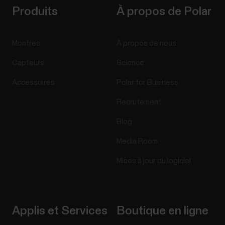
Produits
À propos de Polar
Montres
À propos de nous
Capteurs
Science
Accessoires
Polar for Business
Recrutement
Blog
Media Room
Mises à jour du logiciel
Applis et Services
Boutique en ligne