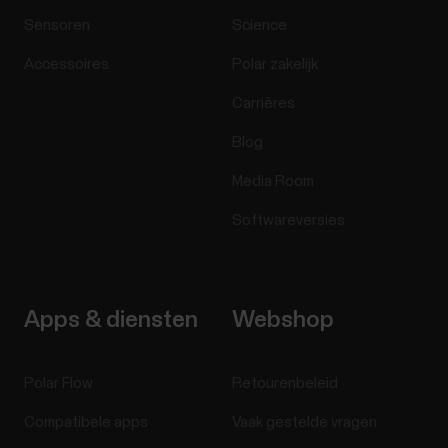
Sensoren
Science
Accessoires
Polar zakelijk
Carrières
Blog
Media Room
Softwareversies
Apps & diensten
Webshop
Polar Flow
Retourenbeleid
Compatibele apps
Vaak gestelde vragen