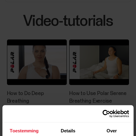
Video-tutorials
How to Do Deep
How to Use Polar Serene
Breathing
Breathing Exercise
Toestemming
Details
Over