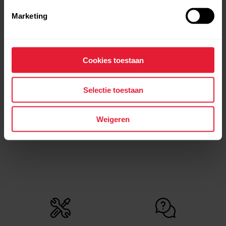
Marketing
Cookies toestaan
Selectie toestaan
Polar Support | Syncing
Polar Support | Wear and
care of your Polar device
Weigeren