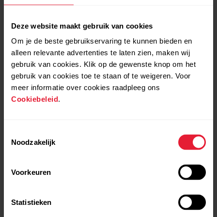
Deze website maakt gebruik van cookies
Om je de beste gebruikservaring te kunnen bieden en
alleen relevante advertenties te laten zien, maken wij
Polar Ignite and Ignite 2 |
Polar Ignite and Ignite 2 |
gebruik van cookies. Klik op de gewenste knop om het
Get Started On Mobile
Using Key Features
gebruik van cookies toe te staan of te weigeren. Voor
meer informatie over cookies raadpleeg ons
Cookiebeleid
.
Toestemmingsselectie
Noodzakelijk
Voorkeuren
Polar Ignite | Get Started
Polar Support | Quick
on Computer
Settings menu
Statistieken