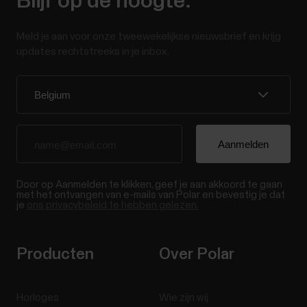
Blijf op de hoogte.
Meld je aan voor onze tweewekelijkse nieuwsbrief en krijg
updates rechtstreeks in je inbox.
Door op Aanmelden te klikken, geef je aan akkoord te gaan
met het ontvangen van e-mails van Polar en bevestig je dat
je
ons privacybeleid te hebben gelezen.
Producten
Over Polar
Horloges
Wie zijn wij