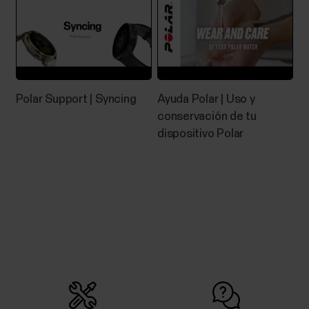
factor principal para mantenerse sanos. Además de
estar activos, es muy importante evitar estar
sentados mucho tiempo. Sin embargo, cada vez más
estamos...
Polar Support | Syncing
Ayuda Polar | Uso y
conservación de tu
dispositivo Polar
Medición para natación
Las mediciones para natación te ayudan a analizar
cada sesión de natación y a seguir tu rendimiento y
progreso a largo plazo. Natación en piscina Al utilizar
los perfiles Natación o Natación en piscina, el reloj
identifica tu estilo de natación y registra tu
distancia, tiempo y ritmo nadando,...