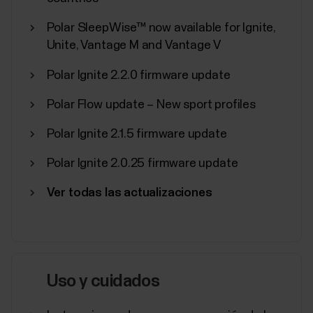
Polar SleepWise™ now available for Ignite,
Unite, Vantage M and Vantage V
Sincronización, apagado y
Polar Ignite 2.2.0 firmware update
restablecimiento de fábrica desde
la app Polar Flow
Polar Flow update – New sport profiles
Además de otros ajustes del dispositivo, puedes
Polar Ignite 2.1.5 firmware update
iniciar la sincronización, apagar y realizar un
restablecimiento de fábrica en tu dispositivo Polar
Polar Ignite 2.0.25 firmware update
desde la app Flow.Acceso a los ajustes del
dispositivoToca Dispositivos en el menú principal y
Ver todas las actualizaciones
elige tu dispositivo. Desliza hacia la izquierda si...
Uso y cuidados
Cómo deshabilitar el ahorro de