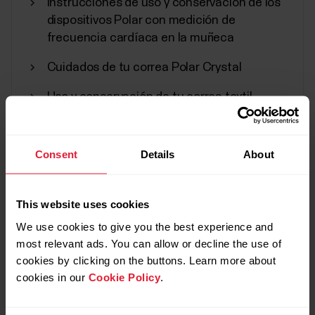
energía para las apps Polar Beat y
Instrucciones de uso y conservación de los
dispositivos Polar con medición de
Polar Flow Android
frecuencia cardíaca en la muñeca
Es posible que tengas que deshabilitar el ahorro de
Cuidados de tu correa Polar Crystal
energía y todas las restricciones de segundo plano
de la app Polar Flow/Beat en tu dispsitivo Android si
Uso y conservación de tu correa textil
tienes alguno de los problemas que se enumeran a
(tejida o de nylon)
continuación.Polar Flow:La sincronización
automática no funciona en segundo plano o es...
¿Puedo cambiar la batería de mi dispositivo
Consent
Details
About
Polar?
¿Se pueden sustituir la pantalla y los
This website uses cookies
botones de mi dispositivo Polar?
Registro del sueño Sleep Plus
We use cookies to give you the best experience and
Stages™
most relevant ads. You can allow or decline the use of
cookies by clicking on the buttons. Learn more about
​Sleep Plus Stages controla automáticamente la
cookies in our
Cookie Policy
.
cantidad y calidad de tu sueño y muestra cuánto
Tutoriales de vídeo
tiempo ha transcurrido en cada fase del sueño.