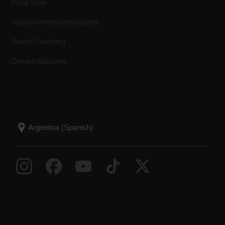
Polar Flow
Polar ofrece su servicio de asistencia de productos
Aplicaciones compatibles
durante al menos 5 años a todos sus clientes desde
el momento en que comenzó a distribuirse el
Smart Coaching
producto. El servicio de asistencia de productos
Desarrolladores
incluye todas las actualizaciones de firmware y
correcciones de errores importantes necesarias
para los...
Editar el sueño en la app Polar Flow
Puedes ajustar el sueño en la app Polar Flow en tu
teléfono y hacer los siguientes cambios:Cambiar el
tiempo de sueño detectado o restablecerlo al
sueño detectado originalmenteAñadir un nuevo
periodo de sueñoEliminar un periodo de sueño Solo