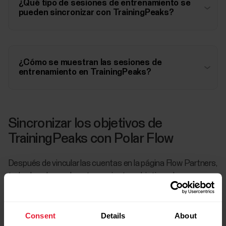
¿Qué tipo de sesiones de entrenamiento se
pueden sincronizar con TrainingPeaks?
¿Cómo se muestran las sesiones de
entrenamiento en TrainingPeaks?
Sincronizar los objetivos de
TrainingPeaks con Polar Flow
Después de vincular las cuentas en la página Flow Partners,
todos los planes de entrenamiento y objetivos de
entrenamiento de TrainingPeaks compatibles se
sincronizarán con Polar Flow automáticamente una vez al
día. Si deseas iniciar la sincronización de inmediato, pulsa el
Consent
Details
About