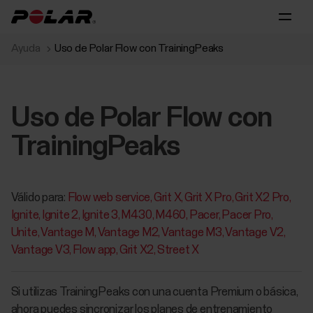
Ayuda
Uso de Polar Flow con TrainingPeaks
Uso de Polar Flow con
TrainingPeaks
Válido para:
Flow web service
Grit X
Grit X Pro
Grit X2 Pro
Ignite
Ignite 2
Ignite 3
M430
M460
Pacer
Pacer Pro
Unite
Vantage M
Vantage M2
Vantage M3
Vantage V2
Vantage V3
Flow app
Grit X2
Street X
Si utilizas TrainingPeaks con una cuenta Premium o básica,
ahora puedes sincronizar los planes de entrenamiento