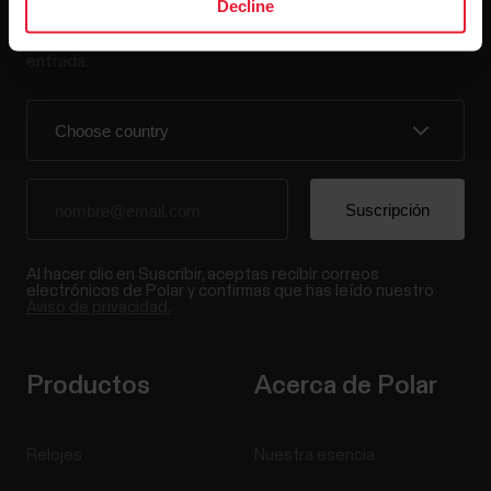
Decline
Regístrate en nuestra newsletter quincenal y recibe
las últimas noticias directamente en tu bandeja de
entrada.
Al hacer clic en Suscribir, aceptas recibir correos
electrónicos de Polar y confirmas que has leído nuestro
Aviso de privacidad.
Productos
Acerca de Polar
Relojes
Nuestra esencia