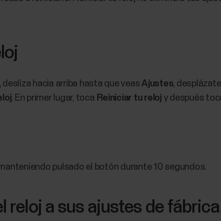
loj
, desliza hacia arriba hasta que veas
Ajustes
, desplázat
eloj
. En primer lugar, toca
Reiniciar tu reloj
y después toca 
j manteniendo pulsado el botón durante 10 segundos.
l reloj a sus ajustes de fábrica