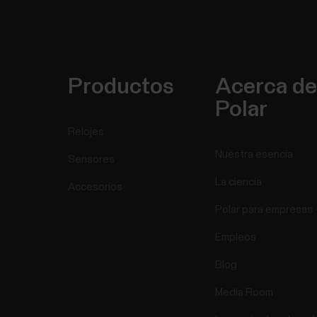
Productos
Acerca de
Polar
Relojes
Nuestra esencia
Sensores
La ciencia
Accesorios
Polar para empresas
Empleos
Blog
Media Room