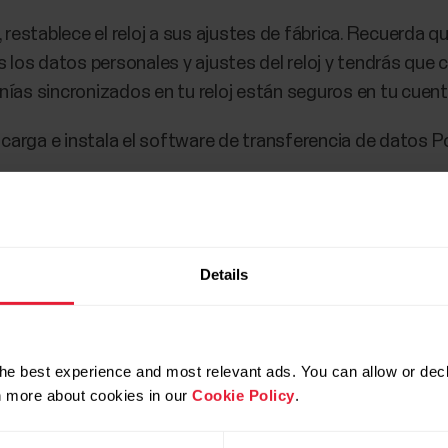
na, restablece el reloj a sus ajustes de fábrica. Recuerda q
s los datos personales y ajustes del reloj y tendrás que 
nías sincronizados en tu reloj están seguros en tu cuent
carga e instala el software de transferencia de datos P
del ordenador.
Details
Restablecimiento de fábrica).
ra la sincronización, revisa la lista de dispositivos Bluet
rece en ella.
he best experience and most relevant ads. You can allow or decl
rn more about cookies in our
Cookie Policy
.
oj de nuevo, a través del móvil o del ordenador. Recuerda