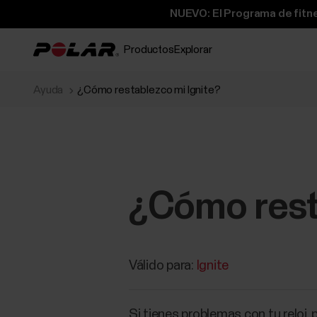
NUEVO: El Programa de fitne
Productos
Explorar
Ayuda
¿Cómo restablezco mi Ignite?
¿Cómo rest
Válido para:
Ignite
Si tienes problemas con tu reloj, p