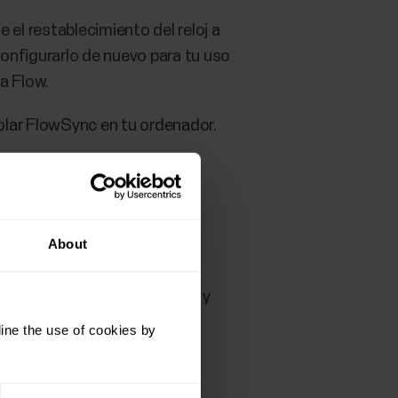
ue el restablecimiento del reloj a
configurarlo de nuevo para tu uso
a Flow.
olar FlowSync en tu ordenador.
About
ooth vinculados en tu teléfono y
ine the use of cookies by
 que tienes que utilizar en la