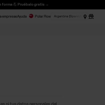
n forma 💪 Pruébalo gratis →
ra empresas
Ayuda
Polar Flow
ustes ni tus datos personales del