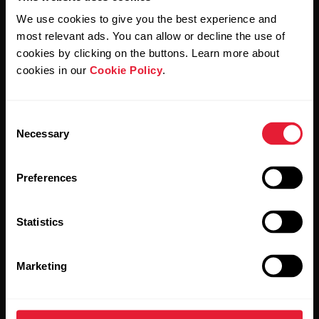
We use cookies to give you the best experience and
most relevant ads. You can allow or decline the use of
Al hacer clic en Suscribir, aceptas recibir correos
electrónicos de Polar y confirmas que has leído nuestro
cookies by clicking on the buttons. Learn more about
Aviso de privacidad.
cookies in our
Cookie Policy
.
Productos
Acerca de Polar
Consent
Necessary
Selection
Relojes
Nuestra esencia
Preferences
Sensores
La ciencia
Accesorios
Polar para empresas
Statistics
Empleos
Marketing
Blog
Media Room