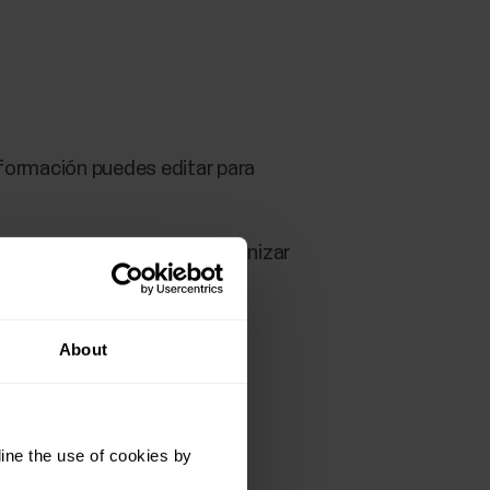
nformación puedes editar para
R
. Recuerda que debes sincronizar
About
ine the use of cookies by