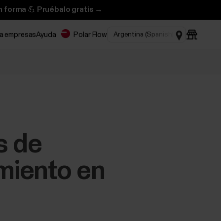
n forma 💪 Pruébalo gratis →
ra empresas
Ayuda
Polar Flow
s de
amiento en