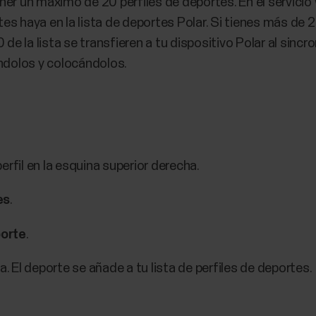
ner un máximo de 20 perfiles de deportes. En el servici
s haya en la lista de deportes Polar. Si tienes más de 2
 de la lista se transfieren a tu dispositivo Polar al sinc
ándolos y colocándolos.
erfil en la esquina superior derecha.
es
.
porte
.
a. El deporte se añade a tu lista de perfiles de deportes.