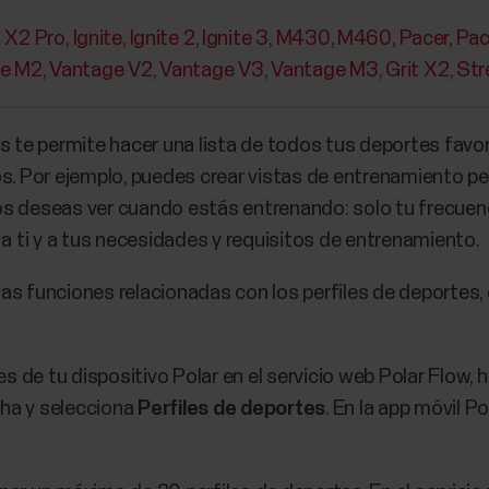
t X2 Pro
Ignite
Ignite 2
Ignite 3
M430
M460
Pacer
Pac
e M2
Vantage V2
Vantage V3
Vantage M3
Grit X2
Str
s te permite hacer una lista de todos tus deportes favori
os. Por ejemplo, puedes crear vistas de entrenamiento p
s deseas ver cuando estás entrenando: solo tu frecuenc
 a ti y a tus necesidades y requisitos de entrenamiento.
as funciones relacionadas con los perfiles de deportes, 
es de tu dispositivo Polar en el servicio web Polar Flow,
echa y selecciona
Perfiles de deportes
. En la app móvil P