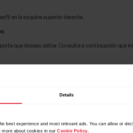
erfil en la esquina superior derecha.
es
.
porte que deseas editar. Consulta a continuación qué i
 ajustes de perfiles de deportes, haz clic en
GUARDA
olar.
Details
he best experience and most relevant ads. You can allow or decl
es
.
rn more about cookies in our
Cookie Policy
.