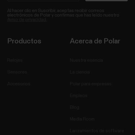
compatible con varios sensores de otros
fabricantes. En este documento se enumeran los
Al hacer clic en Suscribir, aceptas recibir correos
electrónicos de Polar y confirmas que has leído nuestro
sensores de ciclismo de otros fabricantes que
Aviso de privacidad.
pueden utilizarse con Grit X/Pacer/Street
X/Vantage, así como las métricas admitidas para
cada sensor.Las mediciones...
Productos
Acerca de Polar
Relojes
Nuestra esencia
Sensores
La ciencia
Komoot
Accesorios
Polar para empresas
Planifica rutas detalladas en tus mapas con komoot
y transfiérelas a tu reloj para utilizar las indicaciones
Empleos
de ruta como guía durante tu entrenamiento. Tanto
si practicas ciclismo en carretera, senderismo,
Blog
bikepacking o ciclismo de montaña, con la avanzada
Media Room
tecnología de planificación y navegación...
Lanzamientos de software