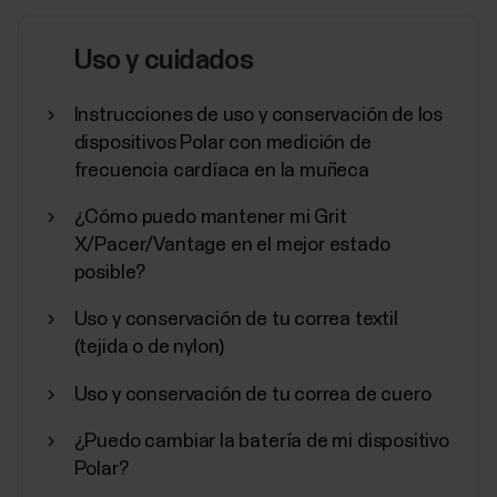
El Programa de fitness de Polar está diseñado para
personas interesadas en mejorar su forma física con
Uso y cuidados
un entrenador personal virtual. Aunque está pensado
principalmente para no profesionales, el programa
está equipado para adaptarse a personas con
Instrucciones de uso y conservación de los
distintos estados de forma física.El Programa de...
dispositivos Polar con medición de
frecuencia cardíaca en la muñeca
¿Cómo puedo mantener mi Grit
X/Pacer/Vantage en el mejor estado
posible?
Cómo deshabilitar el ahorro de
energía para las apps Polar Beat y
Uso y conservación de tu correa textil
Polar Flow Android
(tejida o de nylon)
Es posible que tengas que deshabilitar el ahorro de
Uso y conservación de tu correa de cuero
energía y todas las restricciones de segundo plano
¿Puedo cambiar la batería de mi dispositivo
de la app Polar Flow/Beat en tu dispsitivo Android si
tienes alguno de los problemas que se enumeran a
Polar?
continuación.Polar Flow:La sincronización