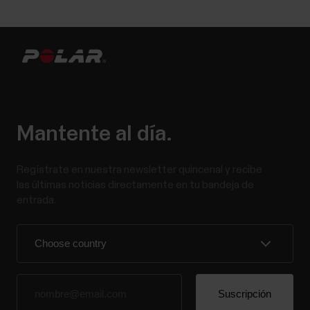
Polar ofrece su servicio de asistencia de productos
durante al menos 5 años a todos sus clientes desde
el momento en que comenzó a distribuirse el
producto. El servicio de asistencia de productos
incluye todas las actualizaciones de firmware y
correcciones de errores importantes necesarias
para los...
Mantente al día.
Regístrate en nuestra newsletter quincenal y recibe
las últimas noticias directamente en tu bandeja de
entrada.
¿Qué sensores de potencia de
otros fabricantes son compatibles
con Grit X/Pacer/Street
X/Vantage?
Además de con muchos sensores Polar, tu reloj es