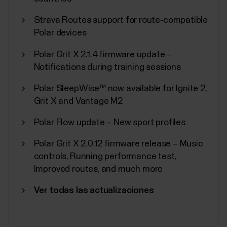
Strava Routes support for route-compatible
Polar devices
Sincronización, apagado y
Polar Grit X 2.1.4 firmware update –
restablecimiento de fábrica desde
Notifications during training sessions
la app Polar Flow
Polar SleepWise™ now available for Ignite 2,
Además de otros ajustes del dispositivo, puedes
Grit X and Vantage M2
iniciar la sincronización, apagar y realizar un
restablecimiento de fábrica en tu dispositivo Polar
Polar Flow update – New sport profiles
desde la app Flow.Acceso a los ajustes del
dispositivoToca Dispositivos en el menú principal y
Polar Grit X 2.0.12 firmware release – Music
elige tu dispositivo. Desliza hacia la izquierda si...
controls, Running performance test,
Improved routes, and much more
Ver todas las actualizaciones
Programa de fitness de Polar