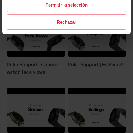
objetivos del entrenamiento en
Permitir la selección
Polar Flow
Rechazar
Favoritos en el servicio web Polar FlowHaz clic en el
icono Favoritos de la barra de menús situada en la
parte superior de la página para acceder a tu página
de Favoritos.Desde aquí puedes gestionar los
favoritos de todos los dispositivos Polar que tengas
registrados en tu cuenta Polar.1. En el lado...
Polar Support | Choose
Polar Support | FitSpark™
watch face views
Medición para natación
Las mediciones para natación te ayudan a analizar
cada sesión de natación y a seguir tu rendimiento y
progreso a largo plazo. Natación en piscina Al utilizar
los perfiles Natación o Natación en piscina, el reloj