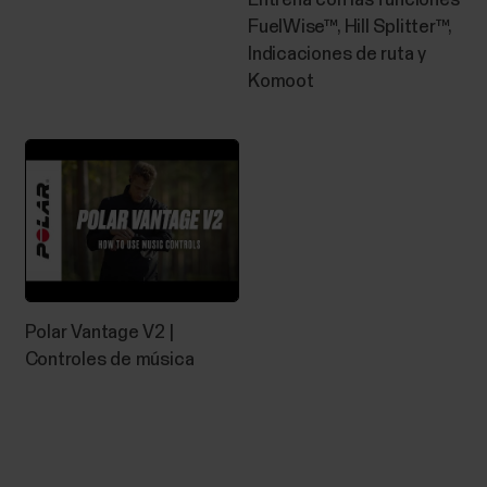
Entrena con las funciones
pulses los botones del dispositivo debajo del agua. Al
FuelWise™, Hill Splitter™,
medir la frecuencia cardíaca en el agua con un
Indicaciones de ruta y
dispositivo Polar compatible con GymLink y un...
Komoot
Cómo importar una ruta en el
servicio web Polar Flow y utilizarla
en un dispositivo de entrenamiento
Puedes importar una ruta exportada de un servicio
Polar Vantage V2 |
de terceros en el servicio web Polar Flow y
Controles de música
sincronizarla con tu reloj Polar.Exporta una ruta
desde un servicio web de terceros. El formato de
archivo debe ser GPX o TCX.Inicia una sesión en
Polar Flow.Ve a Favoritos haciendo clic en el icono
de...