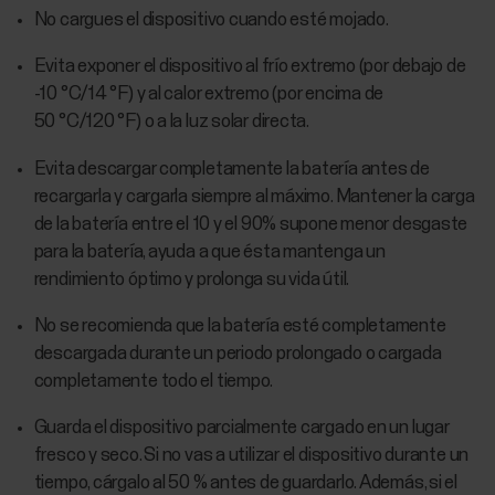
No cargues el dispositivo cuando esté mojado.
Evita exponer el dispositivo al frío extremo (por debajo de
-10 °C/14 °F) y al calor extremo (por encima de
50 °C/120 °F) o a la luz solar directa.
Evita descargar completamente la batería antes de
recargarla y cargarla siempre al máximo. Mantener la carga
de la batería entre el 10 y el 90% supone menor desgaste
para la batería, ayuda a que ésta mantenga un
rendimiento óptimo y prolonga su vida útil.
No se recomienda que la batería esté completamente
descargada durante un periodo prolongado o cargada
completamente todo el tiempo.
Guarda el dispositivo parcialmente cargado en un lugar
fresco y seco. Si no vas a utilizar el dispositivo durante un
tiempo, cárgalo al 50 % antes de guardarlo. Además, si el