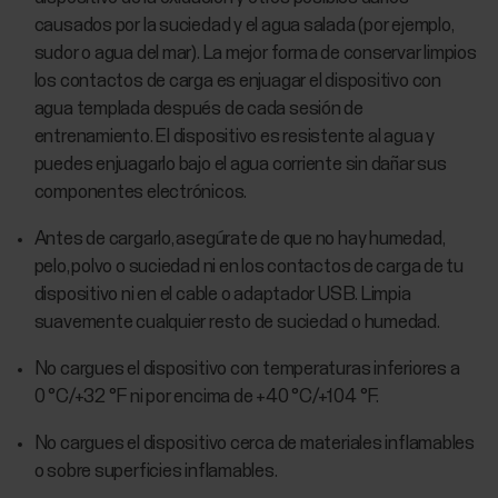
causados por la suciedad y el agua salada (por ejemplo,
sudor o agua del mar). La mejor forma de conservar limpios
los contactos de carga es enjuagar el dispositivo con
agua templada después de cada sesión de
entrenamiento. El dispositivo es resistente al agua y
puedes enjuagarlo bajo el agua corriente sin dañar sus
componentes electrónicos.
Antes de cargarlo, asegúrate de que no hay humedad,
pelo, polvo o suciedad ni en los contactos de carga de tu
dispositivo ni en el cable o adaptador USB. Limpia
suavemente cualquier resto de suciedad o humedad.
No cargues el dispositivo con temperaturas inferiores a
0 °C/+32 °F ni por encima de +40 °C/+104 °F.
No cargues el dispositivo cerca de materiales inflamables
o sobre superficies inflamables.