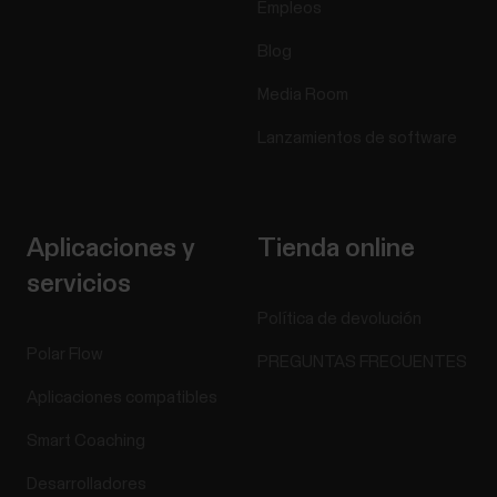
Empleos
Blog
Media Room
Lanzamientos de software
Aplicaciones y
Tienda online
servicios
Política de devolución
Polar Flow
PREGUNTAS FRECUENTES
Aplicaciones compatibles
Smart Coaching
Desarrolladores