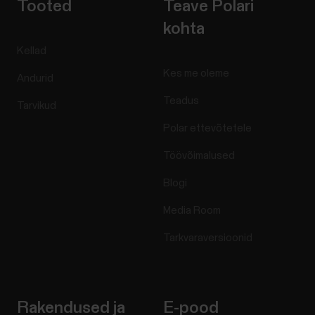
Tooted
Teave Polari
kohta
Kellad
Kes me oleme
Andurid
Teadus
Tarvikud
Polar ettevõtetele
Töövõimalused
Blogi
Media Room
Tarkvaraversioonid
Rakendused ja
E-pood