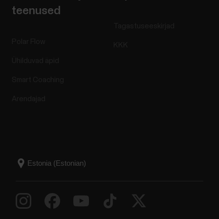
teenused
Tagastuseeskirjad
Polar Flow
KKK
Ühilduvad äpid
Smart Coaching
Arendajad