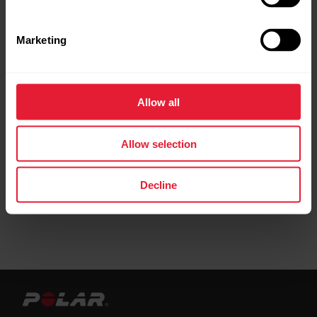
Marketing
Parandusetaotlus
Võta meiega ühendust
Allow all
Allow selection
Decline
Kasutusjuhendid
Allalaadimised