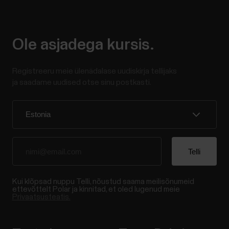
Ole asjadega kursis.
Registreeru meie ülenädalase uudiskirja tellijaks
ja saadame uudised otse sinu postkasti.
Kui klõpsad nuppu Telli, nõustud saama meilisõnumeid
ettevõttelt Polar ja kinnitad, et oled lugenud meie
Privaatsusteatis.