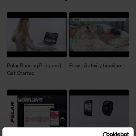
Polar Running Program |
Flow - Activity timeline
Get Started