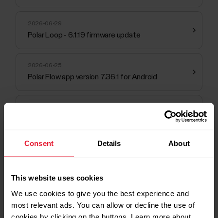
2026-06-29
Polar Loop - 6.1.19 firmware update
2026-06-25
Polar Flow app version 7.36.1 for Android
2026-06-17
Polar Flow app version 7.36.1 for iOS
Consent
Details
About
2026-06-09
Polar Flow app version 7.36.0 for Android –
Trimming training sessions
This website uses cookies
We use cookies to give you the best experience and
most relevant ads. You can allow or decline the use of
cookies by clicking on the buttons. Learn more about