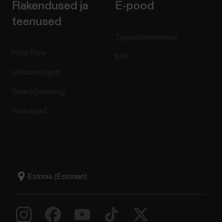
Rakendused ja
E-pood
teenused
Tagastuseeskirjad
Polar Flow
KKK
Ühilduvad äpid
Smart Coaching
Arendajad