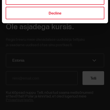
Decline
Ole asjadega kursis.
Registreeru meie ülenädalase uudiskirja tellijaks
ja saadame uudised otse sinu postkasti.
Kui klõpsad nuppu Telli, nõustud saama meilisõnumeid
ettevõttelt Polar ja kinnitad, et oled lugenud meie
Privaatsusteatis.