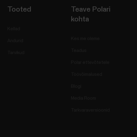
Tooted
Teave Polari
kohta
Kellad
Kes me oleme
Andurid
Teadus
Tarvikud
Polar ettevõtetele
Töövõimalused
Blogi
Media Room
Tarkvaraversioonid