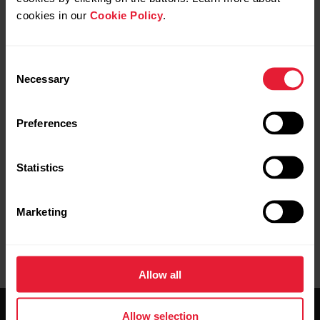
cookies in our
Cookie Policy
.
Consent
Necessary
Selection
Parandusetaotlus
Võta meiega ühendust
Preferences
Statistics
Marketing
Kasutusjuhendid
Allalaadimised
Allow all
Allow selection