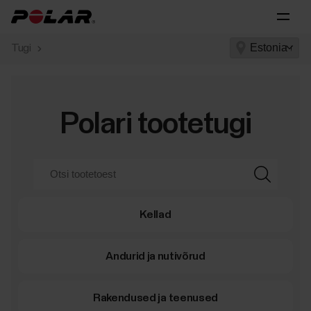
Tugi
Polari tootetugi
Kellad
Andurid ja nutivõrud
Rakendused ja teenused