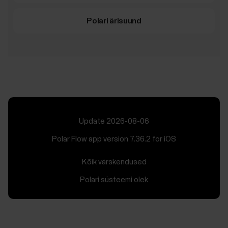
Polari ärisuund
Update 2026-08-06
Polar Flow app version 7.36.2 for iOS
Kõik värskendused
Polari süsteemi olek