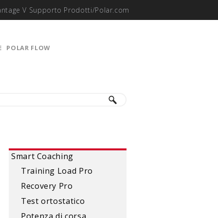
antage V Supporto Prodotti/Polar.com
E
POLAR FLOW
Smart Coaching
Training Load Pro
Recovery Pro
Test ortostatico
Potenza di corsa