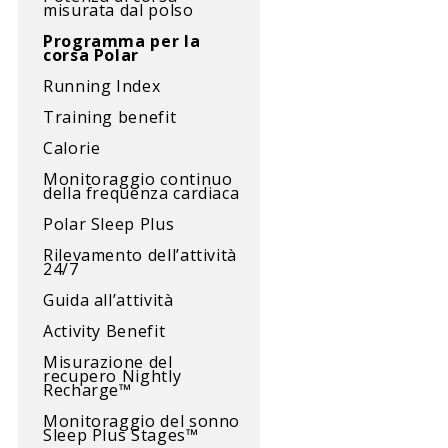
misurata dal polso
Programma per la
corsa Polar
Running Index
Training benefit
Calorie
Monitoraggio continuo
della frequenza cardiaca
Polar Sleep Plus
Rilevamento dell’attività
24/7
Guida all’attività
Activity Benefit
Misurazione del
recupero Nightly
Recharge™
Monitoraggio del sonno
Sleep Plus Stages™