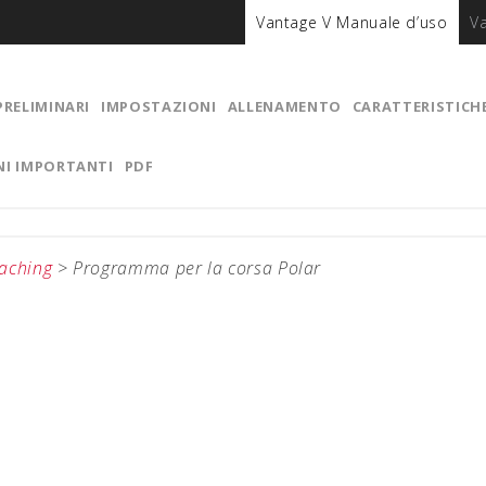
Vantage V Manuale d’uso
V
PRELIMINARI
IMPOSTAZIONI
ALLENAMENTO
CARATTERISTICH
NI IMPORTANTI
PDF
aching
>
Programma per la corsa Polar