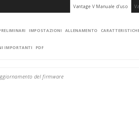
Vantage V Manuale d’uso
V
PRELIMINARI
IMPOSTAZIONI
ALLENAMENTO
CARATTERISTICH
NI IMPORTANTI
PDF
ggiornamento del firmware