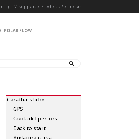
antage V Supporto Prodotti/Polar.com
E
POLAR FLOW
Caratteristiche
GPS
Guida del percorso
Back to start
Andatura corsa