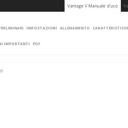
Vantage V Manuale d’uso
V
PRELIMINARI
IMPOSTAZIONI
ALLENAMENTO
CARATTERISTICH
NI IMPORTANTI
PDF
ro