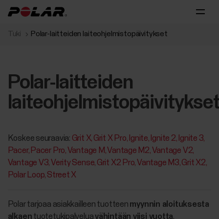
Tuki
Polar-laitteiden laiteohjelmistopäivitykset
Polar-laitteiden
laiteohjelmistopäivitykse
Koskee seuraavia:
Grit X
Grit X Pro
Ignite
Ignite 2
Ignite 3
Pacer
Pacer Pro
Vantage M
Vantage M2
Vantage V2
Vantage V3
Verity Sense
Grit X2 Pro
Vantage M3
Grit X2
Polar Loop
Street X
Polar tarjoaa asiakkailleen tuotteen
myynnin aloituksesta
alkaen
tuotetukipalvelua
vähintään viisi vuotta
.