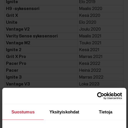
Ignite
Elo 2019
H9 -sykesensori
Maalis 2020
Grit X
Kesä 2020
Unite
Elo 2020
Vantage V2
Joulu 2020
Verity Sense sykesensori
Maalis 2021
Vantage M2
Touko 2021
Ignite 2
Kesä 2021
Grit X Pro
Marras 2021
Pacer Pro
Kesä 2022
Pacer
Heinä 2022
Ignite 3
Marras 2022
Vantage V3
Loka 2023
Grit X2 Pro
Huhti 2024
Vantage M3
Loka 2024
Grit X2
Kesä 2025
Suostumus
Yksityiskohdat
Tietoja
Polar Loop
Syys 2025
Street X
Maalis 2026