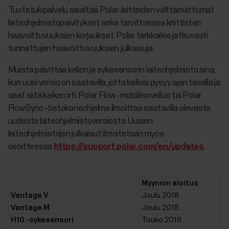
Tuotetukipalvelu sisältää Polar-laitteiden välttämättömät
laiteohjelmistopäivitykset sekä tarvittaessa kriittisten
haavoittuvuuksien korjaukset. Polar tarkkailee jatkuvasti
tunnettujen haavoittuvuuksien julkaisuja.
Muista päivittää kellon ja sykesensorin laiteohjelmisto aina,
kun uusi versio on saatavilla, jotta kellosi pysyy ajan tasalla ja
saat siitä kaiken irti. Polar Flow ‑mobiilisovellus tai Polar
FlowSync ‑tietokoneohjelma ilmoittaa saatavilla olevasta
uudesta laiteohjelmistoversiosta. Uusien
laiteohjelmistojen julkaisut ilmoitetaan myös
osoitteessa
https://support.polar.com/en/updates
.
Myynnin aloitus
Vantage V
Joulu 2018
Vantage M
Joulu 2018
H10 -sykesensori
Touko 2019