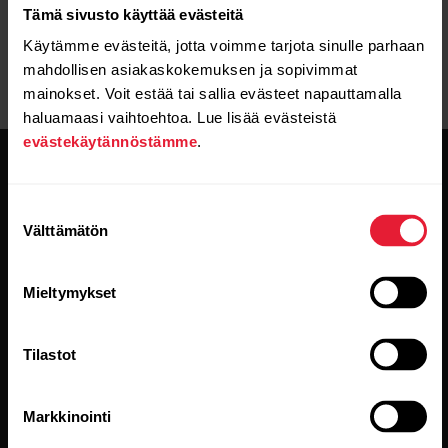
Tämä sivusto käyttää evästeitä
Käytämme evästeitä, jotta voimme tarjota sinulle parhaan
mahdollisen asiakaskokemuksen ja sopivimmat
mainokset. Voit estää tai sallia evästeet napauttamalla
haluamaasi vaihtoehtoa. Lue lisää evästeistä
evästekäytännöstämme
.
Suostumuksen
Välttämätön
valinta
Pysy ajan tasalla.
Mieltymykset
Tilaa uutiskirjeemme, niin saat
Tilastot
uusinta tietoa suoraan sähköpostiisi.
Markkinointi