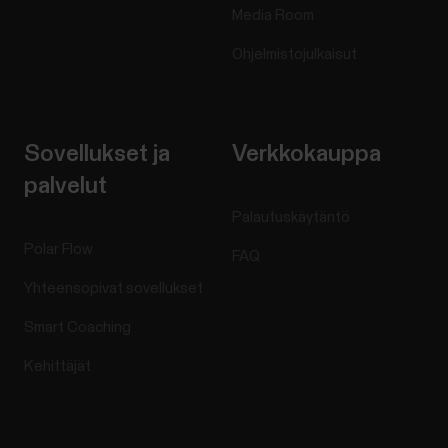
Media Room
Ohjelmistojulkaisut
Sovellukset ja
Verkkokauppa
palvelut
Palautuskäytäntö
Polar Flow
FAQ
Yhteensopivat sovellukset
Smart Coaching
Kehittäjät