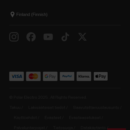
© Polar Electro 2025 . All Rights Reserved.
Takuu
Lakisääteiset tiedot
Saavutettavuuslausunto
Käyttöehdot
Evästeet
Evästeasetukset
Palveluntarjoajat
Tietosuoja
Datakäytäntö