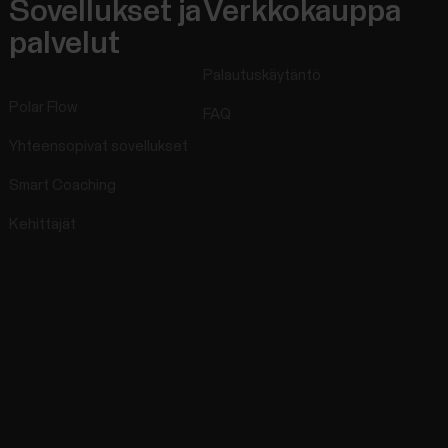
Sovellukset ja
Verkkokauppa
palvelut
Palautuskäytäntö
Polar Flow
FAQ
Yhteensopivat sovellukset
Smart Coaching
Kehittäjät