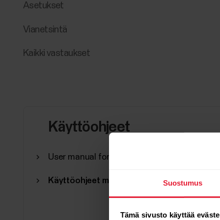
Asetukset
Vianetsintä
Kaikki vastaukset
Käyttöohjeet
User manual for Polar Equine Healthcheck in 
Käyttöohjeet muilla kielillä
Suostumus
Tämä sivusto käyttää eväste