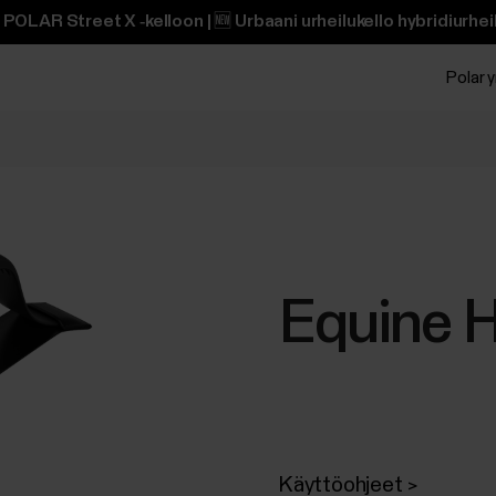
POLAR Street X ‑kelloon | 🆕 Urbaani urheilukello hybridiurheili
Polar y
Equine 
Käyttöohjeet