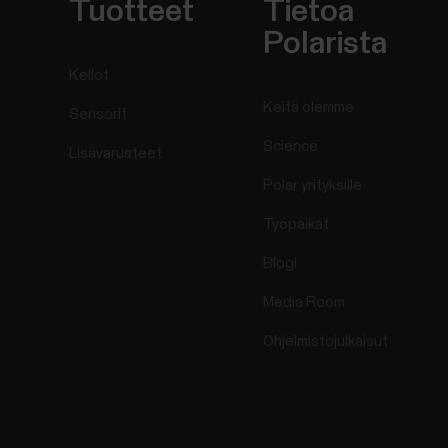
Tuotteet
Tietoa
Polarista
Kellot
Keitä olemme
Sensorit
Science
Lisävarusteet
Polar yrityksille
Työpaikat
Blogi
Media Room
Ohjelmistojulkaisut