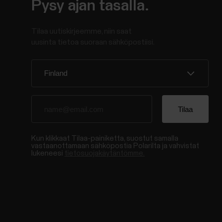
Pysy ajan tasalla.
Tilaa uutiskirjeemme, niin saat
uusinta tietoa suoraan sähköpostiisi.
Kun klikkaat Tilaa-painiketta, suostut samalla
vastaanottamaan sähköpostia Polarilta ja vahvistat
lukeneesi
tietosuojakäytäntömme.