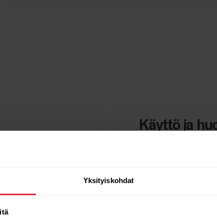
Käyttö ja hu
Finnish (PDF-ohje)
Yksityiskohdat
itä