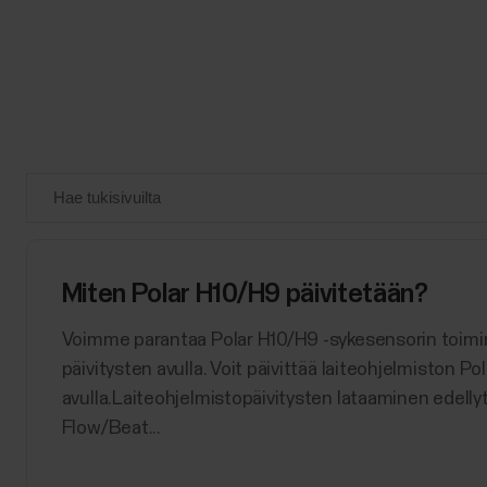
Miten Polar H10/H9 päivitetään?
Voimme parantaa Polar H10/H9 -sykesensorin toimint
päivitysten avulla. Voit päivittää laiteohjelmiston Po
avulla.Laiteohjelmistopäivitysten lataaminen edelly
Flow/Beat...