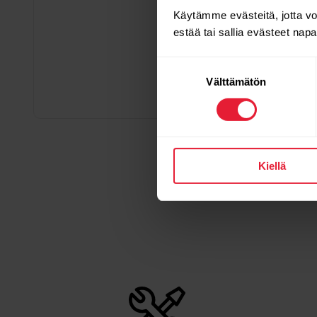
Käytämme evästeitä, jotta v
estää tai sallia evästeet nap
Suostumuksen
Välttämätön
valinta
Kiellä