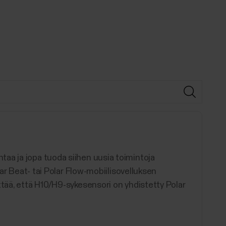
aa ja jopa tuoda siihen uusia toimintoja
lar Beat- tai Polar Flow-mobiilisovelluksen
ttää, että H10/H9-sykesensori on yhdistetty Polar