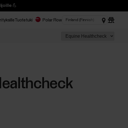
joille 💪
rityksille
Tuotetuki
Polar Flow
Healthcheck