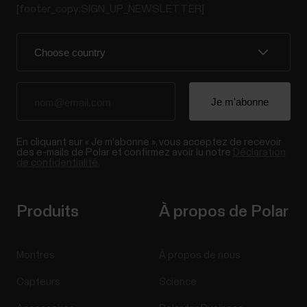
[footer_copy:SIGN_UP_NEWSLETTER]
En cliquant sur « Je m'abonne », vous acceptez de recevoir
des e-mails de Polar et confirmez avoir lu notre
Déclaration
de confidentialité.
Produits
À propos de Polar
Montres
À propos de nous
Capteurs
Science