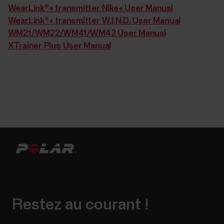
WearLink®+ transmitter Nike+ User Manual
WearLink®+ transmitter W.I.N.D. User Manual
WM21/WM22/WM41/WM42 User Manual
XTrainer Plus User Manual
Restez au courant !