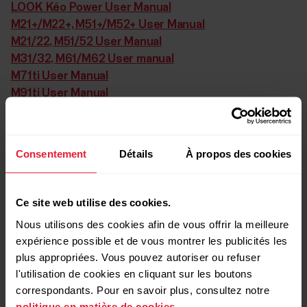
LOOK Kéo Power User Manual
M21+/M22+, M51+/M52+ User Manual
M21/22, M51/52 User Manual
M31/32, M61/M62 User manual
M71ti User Manual
M91ti User Manual
M91ti+ User Manual
M200 User Manual
M400 User Manual
Consentement
Détails
À propos des cookies
M450 User Manual
M600 User Manual
MobileLink User Manual
Ce site web utilise des cookies.
Move User Manual
Nous utilisons des cookies afin de vous offrir la meilleure
Pacer NV -97 User Manual
expérience possible et de vous montrer les publicités les
Power Output Sensor User Guide
plus appropriées. Vous pouvez autoriser ou refuser
Power Output Sensor W.I.N.D. User Guide
l'utilisation de cookies en cliquant sur les boutons
Protrainer NV User Manual
correspondants. Pour en savoir plus, consultez notre
Protrainer XT User Manual
politique en matière de cookies
.