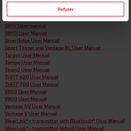
S625X / S725X User Manual
Refuser
S710i and S720i User Manual
S725 User Manual
S810 User manual
S810i User Manual
SmartEdge User Manual
Sport Tester and Vantage XL User Manual
Target User Manual
Tempo User Manual
Team2 User Manual
TriFIT 620 User Manual
TriFIT 700 User Manual
V650 User Manual
V800 User Manual
Vantage NV User Manual
Vantage V User Manual
WearLink®+ transmitter with Bluetooth® User Manual
WearLink®+ transmitter Hybrid User Manual