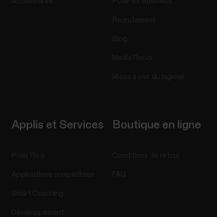
Accessoires
Polar for Business
Recrutement
Blog
Media Room
Mises à jour du logiciel
Applis et Services
Boutique en ligne
Polar Flow
Conditions de retour
Applications compatibles
FAQ
Smart Coaching
Développement