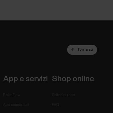
Torna su
App e servizi
Shop online
Polar Flow
Criteri di reso
App compatibili
FAQ