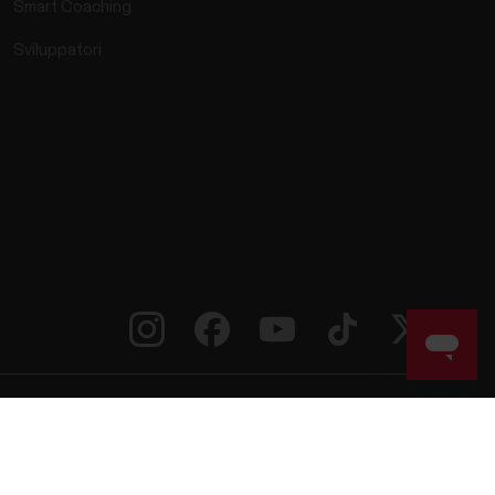
Smart Coaching
Sviluppatori
ive
Dichiarazione di accessibilità
Condizioni per l’utilizzo
ui cookie
Sevice Providers
Privacy
Informativa sui dati