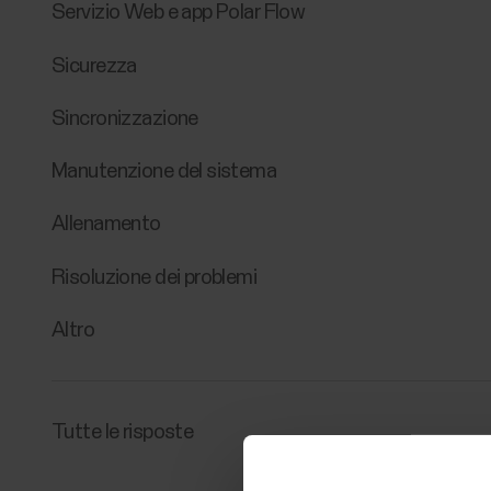
Servizio Web e app Polar Flow
Sicurezza
Sincronizzazione
Manutenzione del sistema
Allenamento
Risoluzione dei problemi
Altro
Tutte le risposte