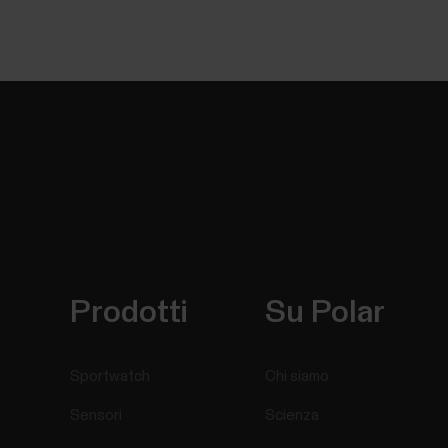
Prodotti
Su Polar
Sportwatch
Chi siamo
Sensori
Scienza