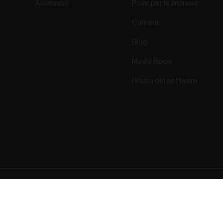
Accessori
Polar per le imprese
Carriere
Blog
Media Room
Rilasci del software
ectro 2025 . All Rights Reserved.
Garanzia
Informazioni normat
Cookie
Preferenze s