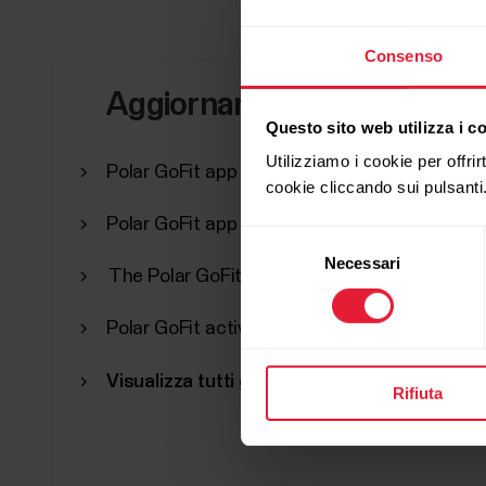
Consenso
Aggiornamenti
Questo sito web utilizza i c
Utilizziamo i cookie per offrir
Polar GoFit app version 3.0.1 for iPad
cookie cliccando sui pulsanti
Polar GoFit app version 3.0.0 for iPad
Selezione
Necessari
del
The Polar GoFit app is now compatible wit
consenso
Polar GoFit activity periods has been discon
Visualizza tutti gli aggiornamenti
Rifiuta