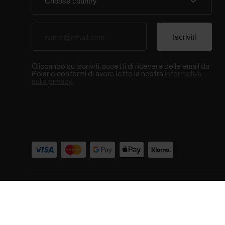
Cliccando su Iscriviti, accetti di ricevere delle email da
Polar e confermi di avere letto la nostra
informativa
sulla privacy.
© Polar El