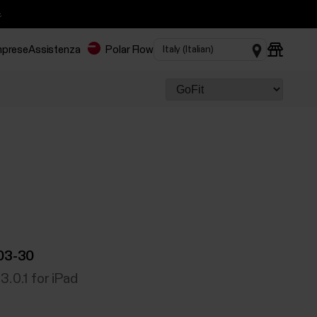

imprese
Assistenza
Polar Flow
03-30
3.0.1 for iPad