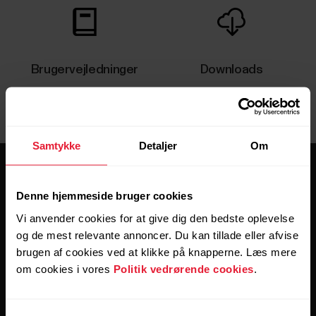
Brugervejledninger
Downloads
Samtykke
Detaljer
Om
Denne hjemmeside bruger cookies
Vi anvender cookies for at give dig den bedste oplevelse
og de mest relevante annoncer. Du kan tillade eller afvise
Hold forbindelsen.
brugen af cookies ved at klikke på knapperne. Læs mere
om cookies i vores
Politik vedrørende cookies
.
Tilmeld dig vores nyhedsbrev for at få
opdateringer direkte til din indbakke hver anden uge.