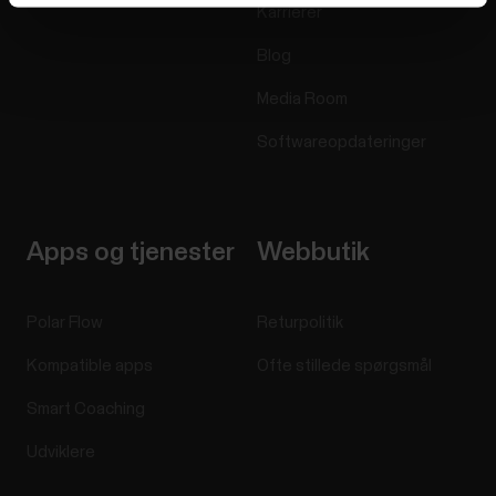
Karrierer
Blog
Media Room
Softwareopdateringer
Apps og tjenester
Webbutik
Polar Flow
Returpolitik
Kompatible apps
Ofte stillede spørgsmål
Smart Coaching
Udviklere