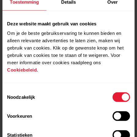
Toestemming
Details
Over
Deze website maakt gebruik van cookies
Polar Verity Sense | Get
Polar Verity Sense | How
Om je de beste gebruikservaring te kunnen bieden en
to know
to pair your sensor with
alleen relevante advertenties te laten zien, maken wij
training apps
gebruik van cookies. Klik op de gewenste knop om het
gebruik van cookies toe te staan of te weigeren. Voor
meer informatie over cookies raadpleeg ons
Cookiebeleid
.
Toestemmingsselectie
Noodzakelijk
Polar Verity Sense |
Polar Verity Sense |
Voorkeuren
Pairing with Polar watch
Training in heart rate
mode with Polar Flow
Statistieken