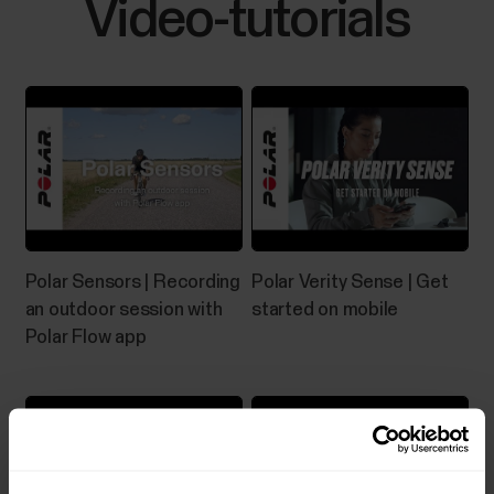
Video-tutorials
Polar Sensors | Recording
Polar Verity Sense | Get
an outdoor session with
started on mobile
Polar Flow app