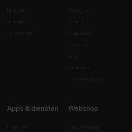
Horloges
Wie zijn wij
Sensoren
Science
Accessoires
Polar zakelijk
Carrières
Blog
Media Room
Softwareversies
Apps & diensten
Webshop
Polar Flow
Retourenbeleid