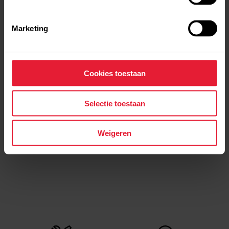
Marketing
Cookies toestaan
Selectie toestaan
Polar Verity Sense |
Polar Verity Sense |
Training in recording
Training in swimming
mode
mode
Weigeren