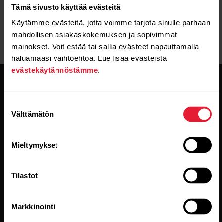
Tämä sivusto käyttää evästeitä
Käytämme evästeitä, jotta voimme tarjota sinulle parhaan
mahdollisen asiakaskokemuksen ja sopivimmat
mainokset. Voit estää tai sallia evästeet napauttamalla
haluamaasi vaihtoehtoa. Lue lisää evästeistä
evästekäytännöstämme
.
Suostumuksen
Välttämätön
valinta
Pysy ajan tasalla.
Mieltymykset
Tilaa uutiskirjeemme, niin saat
Tilastot
uusinta tietoa suoraan sähköpostiisi.
Markkinointi