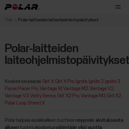
Tuki
Polar-laitteiden laiteohjelmistopäivitykset
Polar-laitteiden
laiteohjelmistopäivitykse
Koskee seuraavia:
Grit X
Grit X Pro
Ignite
Ignite 2
Ignite 3
Pacer
Pacer Pro
Vantage M
Vantage M2
Vantage V2
Vantage V3
Verity Sense
Grit X2 Pro
Vantage M3
Grit X2
Polar Loop
Street X
Polar tarjoaa asiakkailleen tuotteen
myynnin aloituksesta
alkaen
tuotetukipalvelua
vähintään viisi vuotta
.