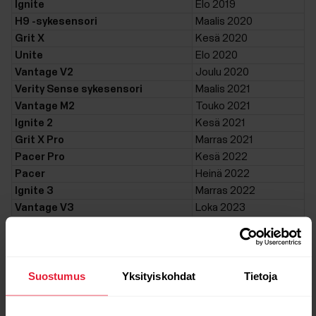
Ignite
Elo 2019
H9 -sykesensori
Maalis 2020
Grit X
Kesä 2020
Unite
Elo 2020
Vantage V2
Joulu 2020
Verity Sense sykesensori
Maalis 2021
Vantage M2
Touko 2021
Ignite 2
Kesä 2021
Grit X Pro
Marras 2021
Pacer Pro
Kesä 2022
Pacer
Heinä 2022
Ignite 3
Marras 2022
Vantage V3
Loka 2023
Grit X2 Pro
Huhti 2024
Vantage M3
Loka 2024
Grit X2
Kesä 2025
Suostumus
Yksityiskohdat
Tietoja
Polar Loop
Syys 2025
Street X
Maalis 2026