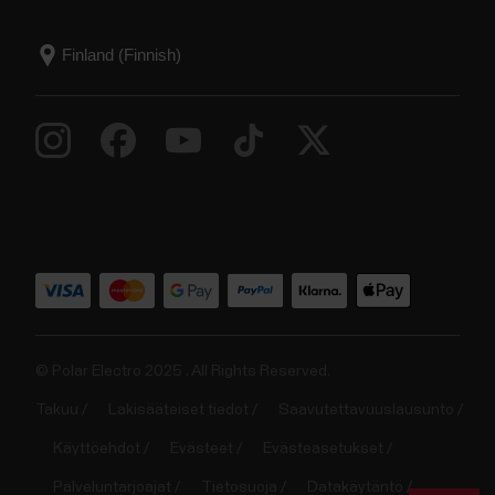
© Polar Electro 2025 . All Rights Reserved.
Takuu
Lakisääteiset tiedot
Saavutettavuuslausunto
Käyttöehdot
Evästeet
Evästeasetukset
Palveluntarjoajat
Tietosuoja
Datakäytäntö