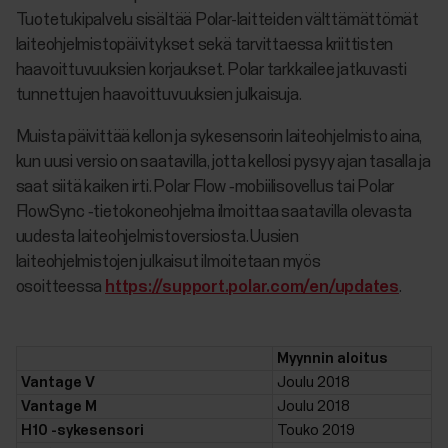
Tuotetukipalvelu sisältää Polar-laitteiden välttämättömät
laiteohjelmistopäivitykset sekä tarvittaessa kriittisten
haavoittuvuuksien korjaukset. Polar tarkkailee jatkuvasti
tunnettujen haavoittuvuuksien julkaisuja.
Muista päivittää kellon ja sykesensorin laiteohjelmisto aina,
kun uusi versio on saatavilla, jotta kellosi pysyy ajan tasalla ja
saat siitä kaiken irti. Polar Flow ‑mobiilisovellus tai Polar
FlowSync ‑tietokoneohjelma ilmoittaa saatavilla olevasta
uudesta laiteohjelmistoversiosta. Uusien
laiteohjelmistojen julkaisut ilmoitetaan myös
osoitteessa
https://support.polar.com/en/updates
.
Myynnin aloitus
Vantage V
Joulu 2018
Vantage M
Joulu 2018
H10 -sykesensori
Touko 2019