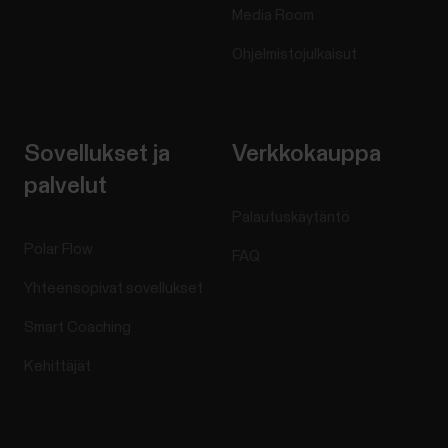
Media Room
Ohjelmistojulkaisut
Sovellukset ja
Verkkokauppa
palvelut
Palautuskäytäntö
Polar Flow
FAQ
Yhteensopivat sovellukset
Smart Coaching
Kehittäjät