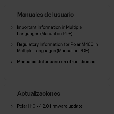
Sensores de frecuencia cardíaca compatibles...
Manuales del usuario
Important Information in Multiple
Languages (Manual en PDF)
¿Puedo cambiar la batería de mi
Regulatory Information for Polar M460 in
dispositivo Polar?
Multiple Languages (Manual en PDF)
Consulta a continuación qué debes hacer en caso de
Manuales del usuario en otros idiomas
que sea necesario cambiar la pila de tu producto
Polar.Dispositivos cuya pila puede ser sustituida por
el usuarioPuedes cambiar la pila de los siguientes
dispositivos:Sensor de frecuencia cardíaca
H10Sensor de frecuencia cardíaca H9Consulta las...
Actualizaciones
Polar H10 - 4.2.0 firmware update