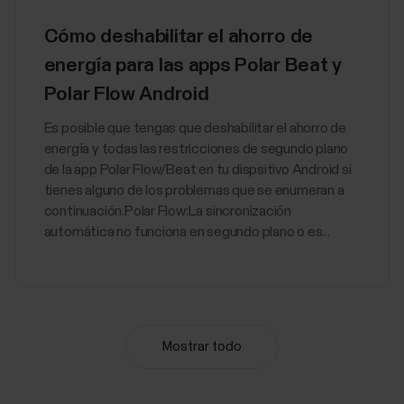
Cómo deshabilitar el ahorro de
energía para las apps Polar Beat y
Polar Flow Android
Es posible que tengas que deshabilitar el ahorro de
energía y todas las restricciones de segundo plano
de la app Polar Flow/Beat en tu dispsitivo Android si
tienes alguno de los problemas que se enumeran a
continuación.Polar Flow:La sincronización
automática no funciona en segundo plano o es...
¿Con qué sensores y accesorios es
Mostrar todo
compatible mi pulsómetro de
entrenamiento Polar?