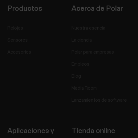
Productos
Acerca de Polar
Relojes
Nuestra esencia
Sensores
La ciencia
Accesorios
Polar para empresas
Empleos
Blog
Media Room
Lanzamientos de software
Aplicaciones y
Tienda online