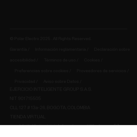
© Polar Electro 2025 . All Rights Reserved.
Garantía
Información reglamentaria
Declaración sobre
accesibilidad
Términos de uso
Cookies
Preferencias sobre cookies
Proveedores de servicios
Privacidad
Aviso sobre Datos
EJERCICIO INTELIGENTE GROUP S.A.S.
NIT 901715505
CLL 127 # 13a-26, BOGOTA, COLOMBIA
TIENDA VIRTUAL
canaldigital@ejerciciointeligente.com | Whatsapp +57
302 8642175